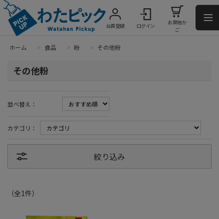
お買物か
会員登録
ログイン
ご
ホーム
>
食品
>
粉
>
その他粉
その他粉
並べ替え：
カテゴリ：
絞り込み
（全
1
件
）