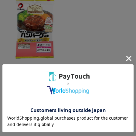
綿半ホームエイド
オタフクハンバーグの素[1袋]
￥409
バリエーション：なし
在庫：○
（全
1
件
）