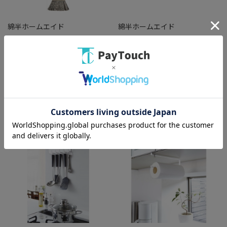
綿半ホームエイド
綿半ホームエイド
コンドル庭箒HG W繊維 長柄 0
マグネットスパイスラック プレ
ート ホワイト [1個入り]
￥1,298
￥1,958
バリエーション：なし
バリエーション：なし
在庫：○
在庫：○