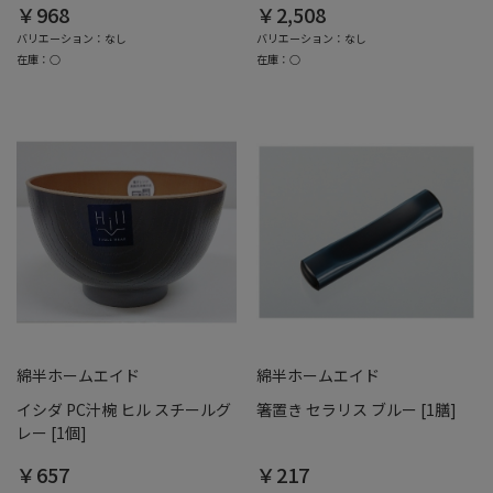
￥968
￥2,508
バリエーション：なし
バリエーション：なし
在庫：○
在庫：○
綿半ホームエイド
綿半ホームエイド
イシダ PC汁椀 ヒル スチールグ
箸置き セラリス ブルー [1膳]
レー [1個]
￥657
￥217