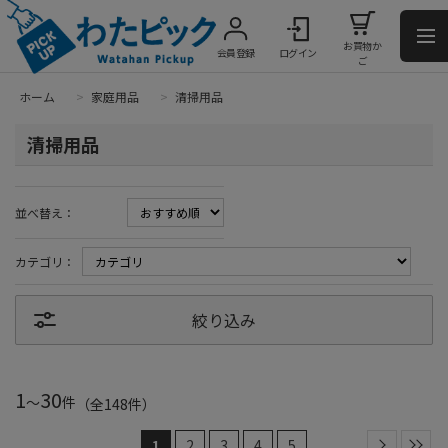
お買物か
会員登録
ログイン
ご
ホーム
>
家庭用品
>
清掃用品
清掃用品
並べ替え：
カテゴリ：
絞り込み
1
30
～
件
（全
148
件
）
1
2
3
4
5