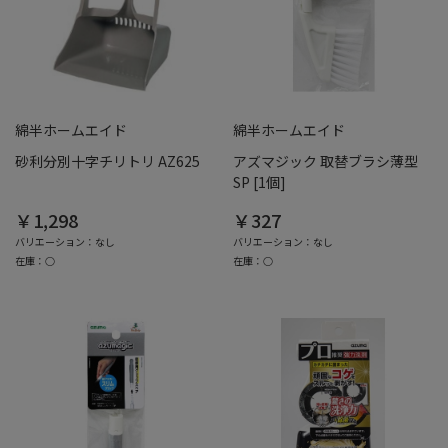
綿半ホームエイド
綿半ホームエイド
砂利分別十字チリトリ AZ625
アズマジック 取替ブラシ薄型
SP [1個]
￥1,298
￥327
バリエーション：なし
バリエーション：なし
在庫：○
在庫：○