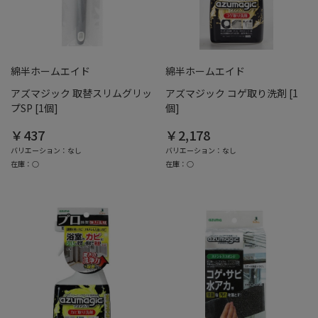
綿半ホームエイド
綿半ホームエイド
アズマジック 取替スリムグリッ
アズマジック コゲ取り洗剤 [1
プSP [1個]
個]
￥437
￥2,178
バリエーション：なし
バリエーション：なし
在庫：○
在庫：○