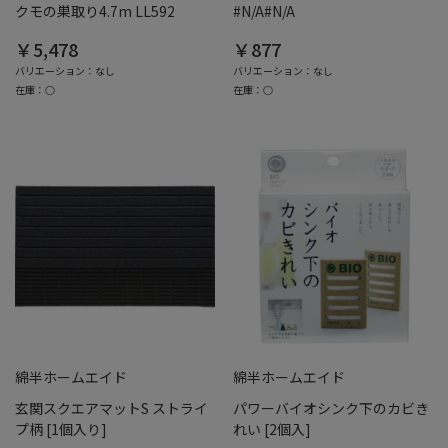
クモの巣取り4.7m LL592
#N/A#N/A
￥5,478
￥877
バリエーション：なし
バリエーション：なし
在庫：○
在庫：○
綿半ホームエイド
綿半ホームエイド
玄関スクエアマットS ストライ
パワーバイオシンク下のカビき
プ柄 [1個入り]
れい [2個入]