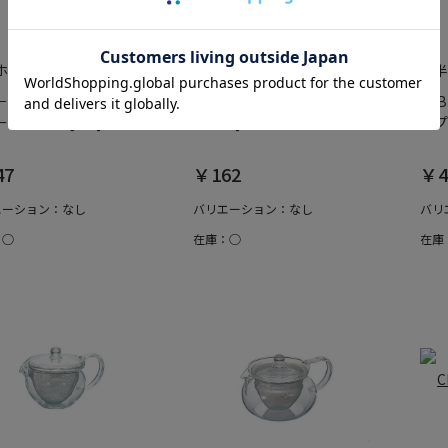
ホームエイド
綿半ホームエイド
綿半
－01－T V60透過ドリ
V60計量スプーン M-12W [1
VK
01クリア [1個]
個入り]
ップ
47
￥162
￥4
エーション：なし
バリエーション：なし
バリ
：○
在庫：○
在庫