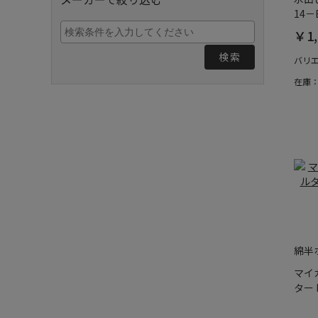
14－B
￥1,
検索
バリ
在庫
綿半
マイ
ター 