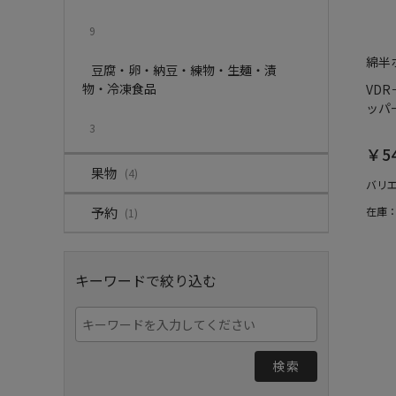
9
綿半
豆腐・卵・納豆・練物・生麺・漬
物・冷凍食品
VDR
ッパー
3
￥5
果物
(4)
バリ
予約
在庫
(1)
キーワードで絞り込む
検索