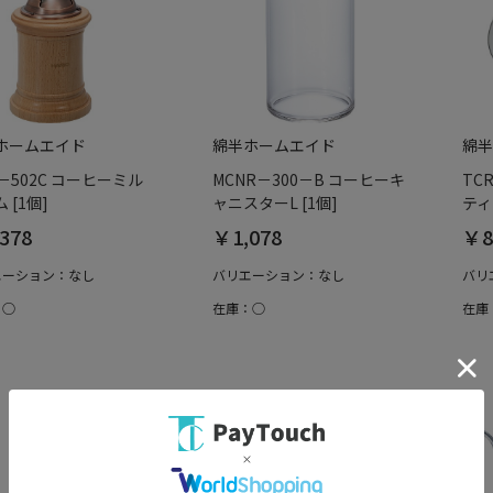
ホームエイド
綿半ホームエイド
綿半
－502C コーヒーミル
MCNR－300－B コーヒーキ
TC
 [1個]
ャニスターL [1個]
ティ
378
￥1,078
￥8
エーション：なし
バリエーション：なし
バリ
：○
在庫：○
在庫