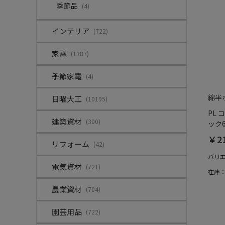
季節品
(4)
インテリア
(722)
家電
(1387)
季節家電
(4)
綿半
日曜大工
(10195)
PL
建築資材
(300)
ック
￥2
リフォーム
(42)
バリ
電気資材
(721)
在庫
農業資材
(704)
園芸用品
(722)