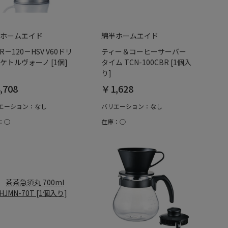
ホームエイド
綿半ホームエイド
BR－120－HSV V60ドリ
ティー＆コーヒーサーバー
ケトルヴォーノ [1個]
タイム TCN-100CBR [1個入
り]
,708
￥1,628
エーション：なし
バリエーション：なし
：○
在庫：○