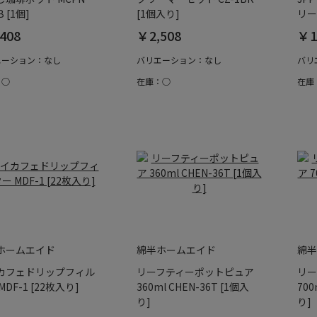
 [1個]
[1個入り]
リーフ
408
￥2,508
￥1
エーション：なし
バリエーション：なし
バリ
：○
在庫：○
在庫
ホームエイド
綿半ホームエイド
綿半
カフェドリップフィル
リーフティーポットピュア
リー
MDF-1 [22枚入り]
360ml CHEN-36T [1個入
700
り]
り]