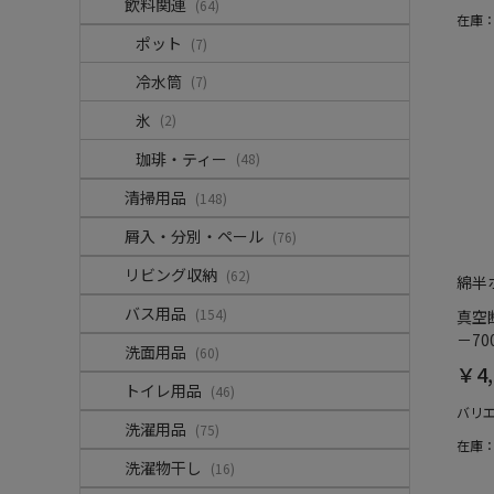
飲料関連
(64)
在庫
ポット
(7)
冷水筒
(7)
氷
(2)
珈琲・ティー
(48)
清掃用品
(148)
屑入・分別・ペール
(76)
リビング収納
(62)
綿半
バス用品
(154)
真空
－700
洗面用品
(60)
￥4,
トイレ用品
(46)
バリ
洗濯用品
(75)
在庫
洗濯物干し
(16)