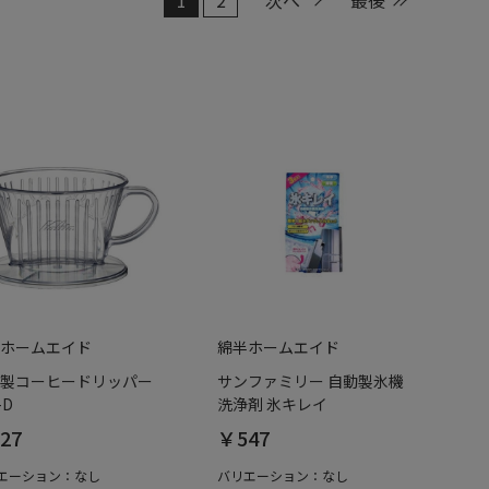
ホームエイド
綿半ホームエイド
製コーヒードリッパー
サンファミリー 自動製氷機
-D
洗浄剤 氷キレイ
27
￥547
エーション：なし
バリエーション：なし