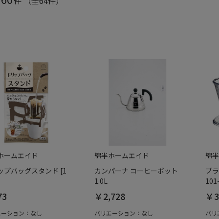
件
（全64件）
ホームエイド
綿半ホームエイド
綿半
ップバッグスタンド [1
カンパーナ コーヒーポット
プラ
1.0L
101
73
￥2,728
￥3
エーション：なし
バリエーション：なし
バリ