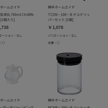
ホームエイド
綿半ホームエイド
急須丸 700ml CHJMN-
TCDN－100－B テコドリッ
 [1個入り]
パーセット [1個]
,738
￥1,078
エーション：なし
バリエーション：なし
：○
在庫：○
ホームエイド
綿半ホームエイド
P－35－W ジャンピング
MCNR－200－B コーヒーキ