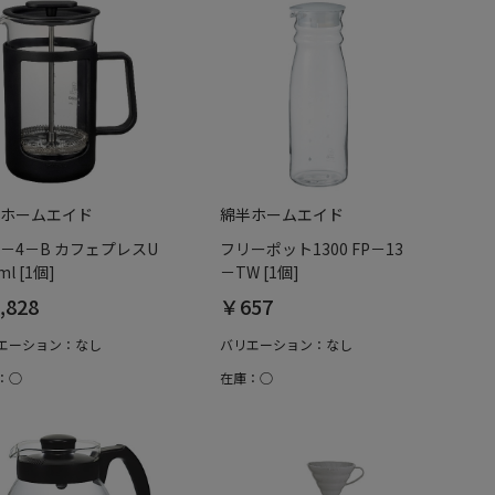
ホームエイド
綿半ホームエイド
U－4－B カフェプレスU
フリーポット1300 FP－13
ml [1個]
－TW [1個]
,828
￥657
エーション：なし
バリエーション：なし
：○
在庫：○