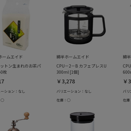
ホームエイド
綿半ホームエイド
綿半
 コットン生まれのお茶パ
CPU－2－B カフェプレスU
CP
60枚
300ml [1個]
600
17
￥3,278
￥3
エーション：なし
バリエーション：なし
バリ
：○
在庫：○
在庫