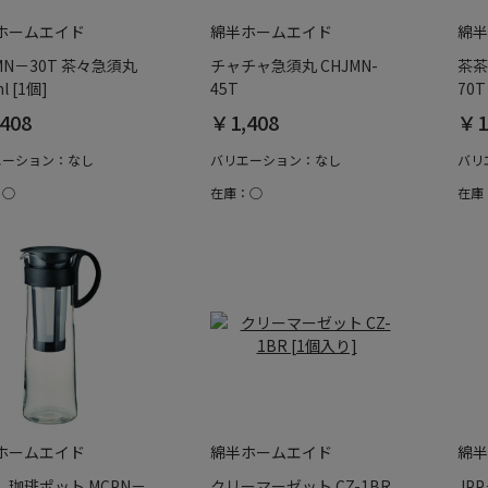
ホームエイド
綿半ホームエイド
綿半
MN－30T 茶々急須丸
チャチャ急須丸 CHJMN-
茶茶
l [1個]
45T
70T
408
￥1,408
￥1
エーション：なし
バリエーション：なし
バリ
：○
在庫：○
在庫
ホームエイド
綿半ホームエイド
綿半
し珈琲ポット MCPN－
クリーマーゼット CZ-1BR
JP