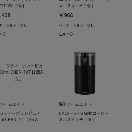
P350 [1個]
ャニスターM [1個]
,408
￥968
エーション：なし
バリエーション：なし
：○
在庫：○
ホームエイド
綿半ホームエイド
フティーポットピュア
EMCS－5－B 電動コーヒー
ml CHEN-70T [1個入
ミルスイッチ [1個]