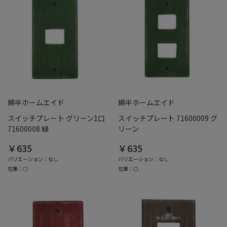
綿半ホームエイド
綿半ホームエイド
スイッチプレート グリーン1口
スイッチプレート 71600009 グ
71600008 緑
リーン
￥635
￥635
バリエーション：なし
バリエーション：なし
在庫：○
在庫：○