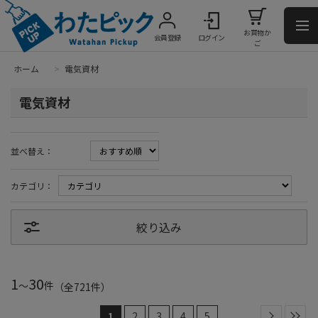
お買物か
会員登録
ログイン
ご
ホーム
>
電気資材
電気資材
並べ替え：
カテゴリ：
絞り込み
1
30
～
件
（全
721
件
）
1
2
3
4
5