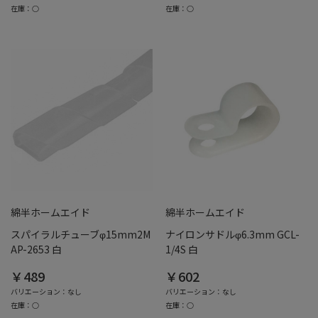
在庫：○
在庫：○
綿半ホームエイド
綿半ホームエイド
スパイラルチューブφ15mm2M
ナイロンサドルφ6.3mm GCL-
AP-2653 白
1/4S 白
￥489
￥602
バリエーション：なし
バリエーション：なし
在庫：○
在庫：○