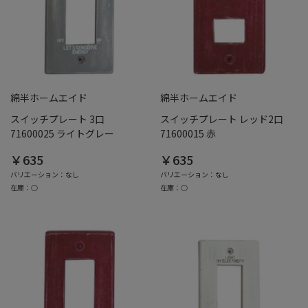
綿半ホームエイド
綿半ホームエイド
スイッチプレート 3口
スイッチプレート レッド2口
71600025 ライトグレー
71600015 赤
￥635
￥635
バリエーション：なし
バリエーション：なし
在庫：○
在庫：○