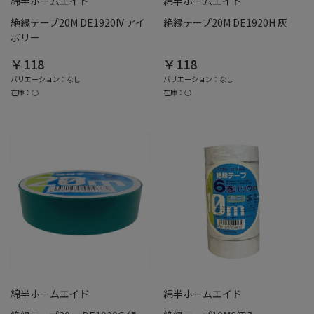
綿半ホームエイド
綿半ホームエイド
絶縁テープ20M DE1920IV アイ
絶縁テープ20M DE1920H 灰
ボリー
￥118
￥118
バリエーション：なし
バリエーション：なし
在庫：○
在庫：○
綿半ホームエイド
綿半ホームエイド