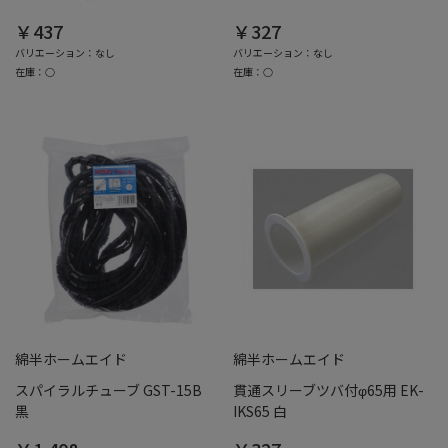
￥437
￥327
バリエーション：なし
バリエーション：なし
在庫：○
在庫：○
綿半ホームエイド
綿半ホームエイド
スパイラルチューブ GST-15B
貫通スリーブツバ付φ65用 EK-
黒
IKS65 白