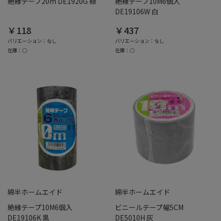
絶縁テープ20m DE1920G 緑
絶縁テープ10M6個入
DE19106W 白
￥118
￥437
バリエーション：なし
バリエーション：なし
在庫：○
在庫：○
綿半ホームエイド
綿半ホームエイド
絶縁テープ10M6個入
ビニールテープ幅5CM
DE19106K 黒
DE5010H 灰