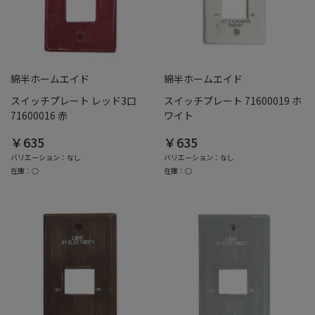
綿半ホームエイド
綿半ホームエイド
スイッチプレート レッド3口
スイッチプレート 71600019 ホ
71600016 赤
ワイト
￥635
￥635
バリエーション：なし
バリエーション：なし
在庫：○
在庫：○