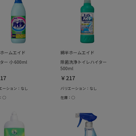
ホームエイド
綿半ホームエイド
ター 小 600ml
除菌洗浄トイレハイター
500ml
17
￥217
エーション：なし
バリエーション：なし
：○
在庫：○