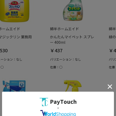
ホームエイド
綿半ホームエイド
綿半
マジックリン 業務用
かんたんマイペット スプレ
緑の
ー 400ml
530
￥437
￥4
エーション：なし
バリエーション：なし
バリ
：○
在庫：○
在庫