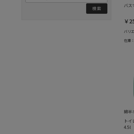
バスマ
検索
￥2
バリ
在庫
綿半
トイ
4.5l