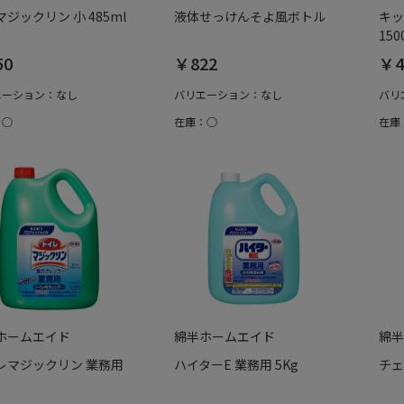
ジックリン 小 485ml
液体せっけんそよ風ボトル
キッ
150
50
￥822
￥4
エーション：なし
バリエーション：なし
バリ
：○
在庫：○
在庫
ホームエイド
綿半ホームエイド
綿半
レマジックリン 業務用
ハイターE 業務用 5Kg
チェ