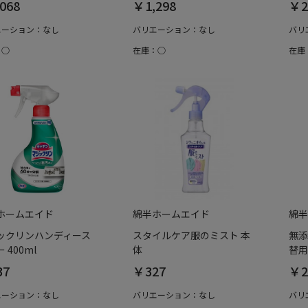
068
￥1,298
￥2
エーション：なし
バリエーション：なし
バリ
：○
在庫：○
在庫
ホームエイド
綿半ホームエイド
綿半
ックリンハンディース
スタイルケア服のミスト 本
無添
 400ml
体
替用
37
￥327
￥2
エーション：なし
バリエーション：なし
バリ