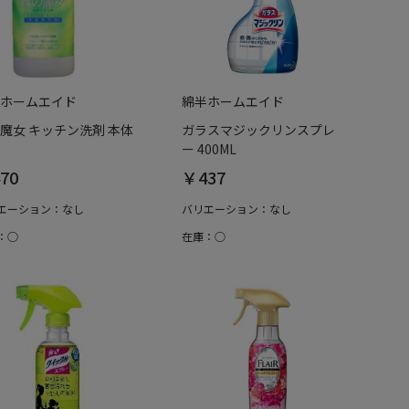
ホームエイド
綿半ホームエイド
魔女 キッチン洗剤 本体
ガラスマジックリンスプレ
ー 400ML
70
￥437
エーション：なし
バリエーション：なし
：○
在庫：○