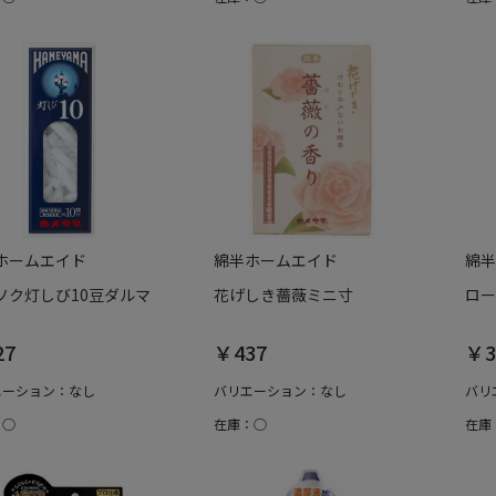
ホームエイド
綿半ホームエイド
綿半
ソク灯しび10豆ダルマ
花げしき薔薇ミニ寸
ロー
27
￥437
￥3
エーション：なし
バリエーション：なし
バリ
：○
在庫：○
在庫