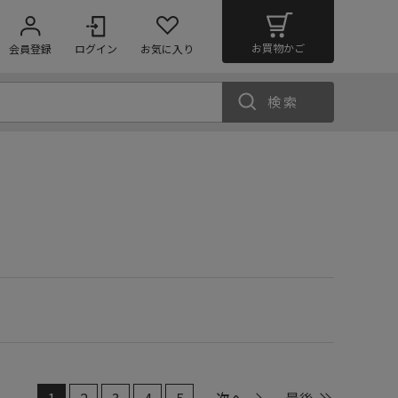
お買物かご
会員登録
ログイン
お気に入り
検索
1
2
3
4
5
次へ
最後