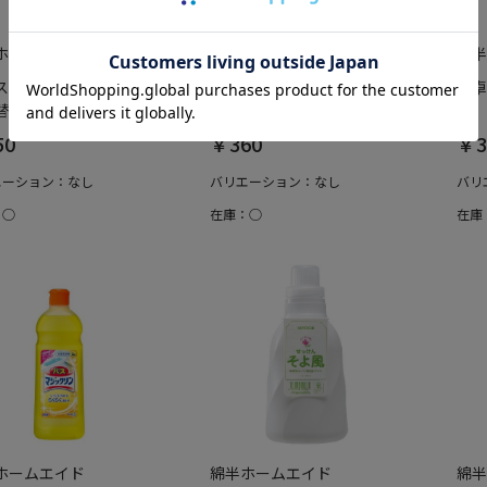
ホームエイド
綿半ホームエイド
綿半
スマジックリンスプレ
ワイドハイターEX ガンコな
食卓
 350ML
シミ用 本体
体
50
￥360
￥3
エーション：なし
バリエーション：なし
バリ
：○
在庫：○
在庫
ホームエイド
綿半ホームエイド
綿半