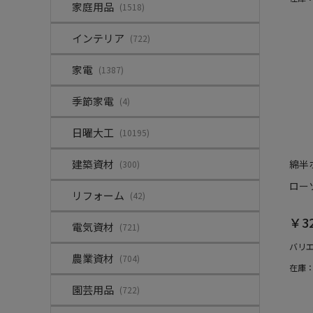
家庭用品
(1518)
インテリア
(722)
家電
(1387)
季節家電
(4)
日曜大工
(10195)
建築資材
綿半
(300)
ロー
リフォーム
(42)
￥3
電気資材
(721)
バリ
農業資材
(704)
在庫
園芸用品
(722)