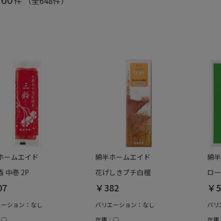
件
（全648件）
ホームエイド
綿半ホームエイド
綿半
 中巻 2P
花げしきプチ白檀
ロー
07
￥382
￥5
エーション：なし
バリエーション：なし
バリ
：○
在庫：○
在庫