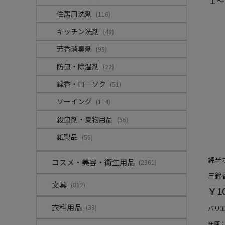
～
住居用洗剤
(116)
キッチン洗剤
(48)
芳香消臭剤
(95)
防虫・除湿剤
(22)
線香・ローソク
(51)
ソーイング
(114)
殺虫剤・夏物用品
(56)
紙製品
(56)
綿半
コスメ・美容・衛生用品
(2361)
三鈴香
文具
(812)
￥1
衣料用品
(38)
バリ
在庫