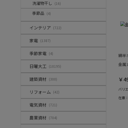
洗濯物干し
(16)
季節品
(4)
インテリア
(722)
家電
(1387)
季節家電
(4)
綿半
金属
日曜大工
(10195)
￥4
建築資材
(300)
バリ
リフォーム
(42)
在庫
電気資材
(721)
農業資材
(704)