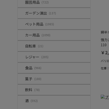
園芸用品
(722)
ガーデン演出
(137)
ペット用品
(1065)
綿半
カー用品
(1090)
強力さ
110
自転車
(21)
￥2,
レジャー
(205)
バリ
食品
(966)
在庫
菓子
(180)
飲料
(78)
酒
(592)