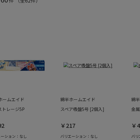
件
（全62件）
ホームエイド
綿半ホームエイド
綿半
ストレージ5P
スペア吸盤5号 [2個入]
金属
92
￥217
￥4
エーション：なし
バリエーション：なし
バリ