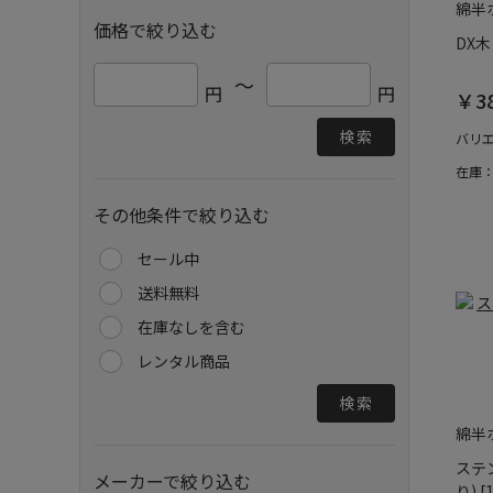
綿半
価格で絞り込む
DX木
～
円
円
￥3
検索
バリ
在庫
その他条件で絞り込む
セール中
送料無料
在庫なしを含む
レンタル商品
検索
綿半
ステ
メーカーで絞り込む
り) 