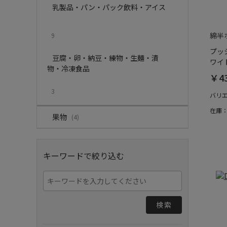
乳製品・パン・パック飲料・アイス
綿半
9
プッ
豆腐・卵・納豆・練物・生麺・漬
ワイト
物・冷凍食品
￥4
3
バリ
在庫
果物
(4)
キーワードで絞り込む
検索