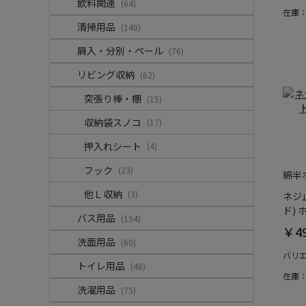
飲料関連
(64)
在庫
清掃用品
(148)
屑入・分別・ペール
(76)
リビング収納
(62)
突張り棒・棚
(15)
収納袋スノコ
(17)
押入れシート
(4)
フック
(23)
綿半
他Ｌ収納
(3)
ネジ
ド) 
バス用品
(154)
￥4
洗面用品
(60)
バリ
トイレ用品
(46)
在庫
洗濯用品
(75)