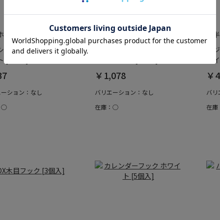
ホームエイド
綿半ホームエイド
綿半
シュ式吸盤フック(L) ホ
バルサンダニよけシート
ネジ
 [1個入]
90X90 3枚入 [3枚入]
ワイ
37
￥1,078
￥4
エーション：なし
バリエーション：なし
バリ
：○
在庫：○
在庫