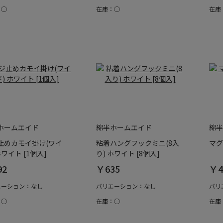
：○
在庫：○
在庫
ホームエイド
綿半ホームエイド
綿半
止めカモイ掛け(ワイ
粘着ハングフックミニ(8入
マグ
ホワイト [1個入]
り) ホワイト [8個入]
92
￥635
￥4
エーション：なし
バリエーション：なし
バリ
：○
在庫：○
在庫