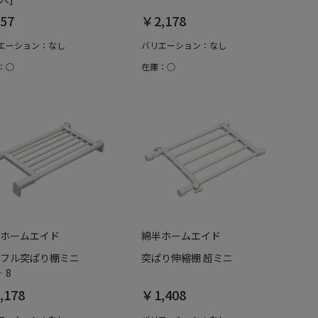
57
￥2,178
エーション：なし
バリエーション：なし
：○
在庫：○
ホームエイド
綿半ホームエイド
フル突ぱり棚ミニ
突ぱり伸縮棚 超ミニ
‐8
,178
￥1,408