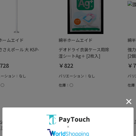
ホームエイド
綿半ホームエイド
綿半
さえポール 大 KSP-
デオドライ衣装ケース用除
強力
湿シートAg＋ [2枚入]
[2
728
￥822
￥7
エーション：なし
バリエーション：なし
バリ
：○
在庫：○
在庫