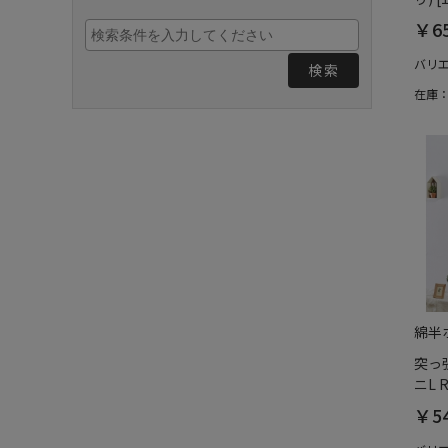
￥6
バリ
検索
在庫
綿半
突っ
ニL 
￥5