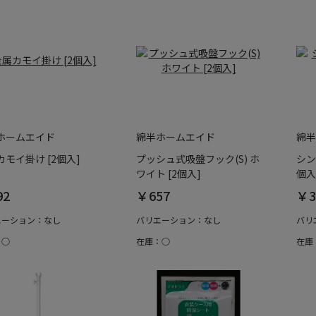
ホームエイド
綿半ホームエイド
綿半
カモイ掛け [2個入]
プッシュ式吸盤フック(S) ホ
シン
ワイト [2個入]
個入
92
￥657
￥3
エーション：なし
バリエーション：なし
バリ
：○
在庫：○
在庫