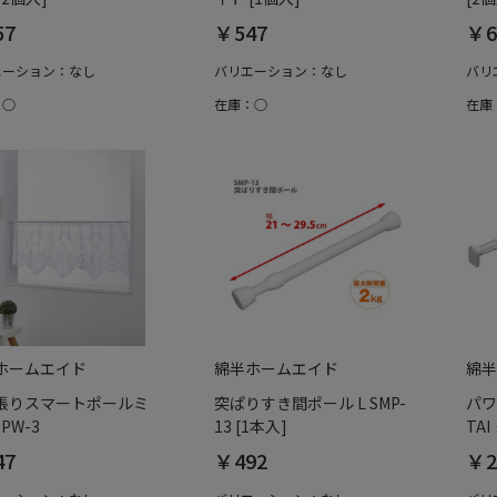
57
￥547
￥6
エーション：なし
バリエーション：なし
バリ
：○
在庫：○
在庫
ホームエイド
綿半ホームエイド
綿半
張りスマートポールミ
突ぱりすき間ポール L SMP-
パワ
RPW-3
13 [1本入]
TAI
47
￥492
￥2