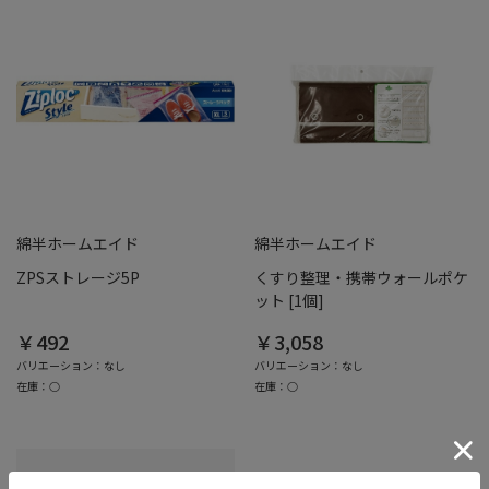
綿半ホームエイド
綿半ホームエイド
ZPSストレージ5P
くすり整理・携帯ウォールポケ
ット [1個]
￥492
￥3,058
バリエーション：なし
バリエーション：なし
在庫：○
在庫：○