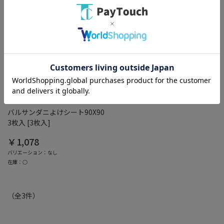
綿半ホームエイド
バルサンダニよけシート90X90
3枚入 [3枚入]
￥1,078
バリエーション：なし
在庫：○
（全
3
件
）