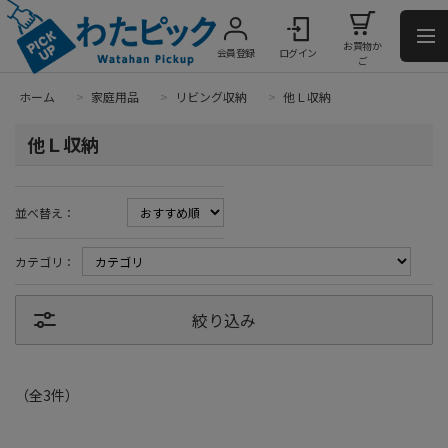
お買物か
会員登録
ログイン
ご
ホーム
>
家庭用品
>
リビング収納
>
他Ｌ収納
他Ｌ収納
並べ替え：
カテゴリ：
絞り込み
（全
3
件
）