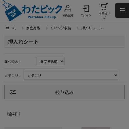
お買物か
会員登録
ログイン
ご
ホーム
>
家庭用品
>
リビング収納
>
押入れシート
押入れシート
並べ替え：
カテゴリ：
絞り込み
（全
4
件
）