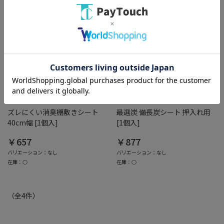
綿半ホームエイド
綿半ホームエイド
ズレにくい消臭棚敷きシート
最選炭 備長炭シート 押入れ用
40cm幅 [1個入]
[1個入]
￥657
￥877
バリエーション：なし
バリエーション：なし
在庫：○
在庫：○
（全
4
件
）