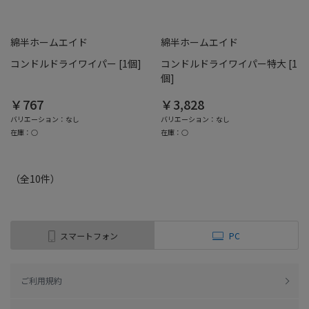
綿半ホームエイド
綿半ホームエイド
コンドルドライワイパー [1個]
コンドルドライワイパー特大 [1
個]
￥767
￥3,828
バリエーション：なし
バリエーション：なし
在庫：○
在庫：○
（全
10
件
）
スマートフォン
PC
ご利用規約