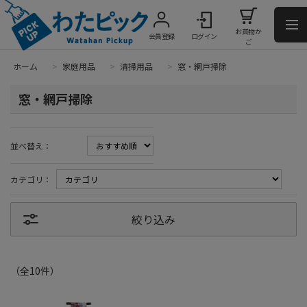
お買物か
会員登録
ログイン
ご
ホーム
>
家庭用品
>
清掃用品
>
窓・網戸掃除
窓・網戸掃除
並べ替え：
カテゴリ：
絞り込み
（全
10
件
）