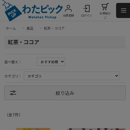
お買物か
会員登録
ログイン
ご
ホーム
>
食品
>
紅茶・ココア
紅茶・ココア
並べ替え：
カテゴリ：
絞り込み
（全
7
件
）