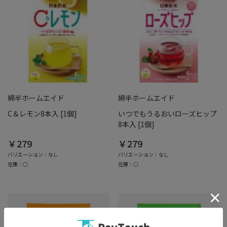
綿半ホームエイド
綿半ホームエイド
C＆レモン8本入 [1個]
いつでもうるおいローズヒップ
8本入 [1個]
￥279
￥279
バリエーション：なし
バリエーション：なし
在庫：○
在庫：○