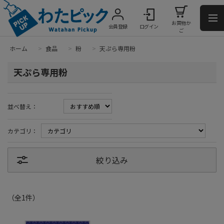
お買物か
会員登録
ログイン
ご
ホーム
>
食品
>
粉
>
天ぷら専用粉
天ぷら専用粉
並べ替え：
カテゴリ：
絞り込み
（全
1
件
）