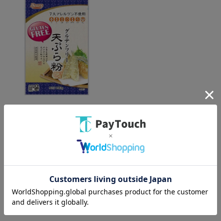
綿半ホームエイド
グルテンフリー天ぷら粉 [1袋]
￥420
バリエーション：なし
在庫：○
（全
1
件
）