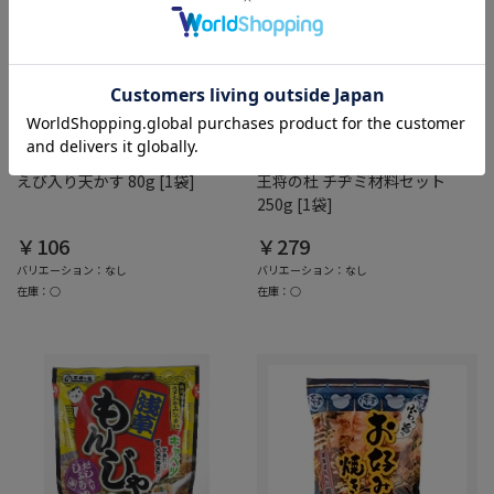
綿半ホームエイド
綿半ホームエイド
えび入り天かす 80g [1袋]
王将の杜 チヂミ材料セット
250g [1袋]
￥106
￥279
バリエーション：なし
バリエーション：なし
在庫：○
在庫：○