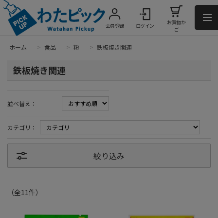
お買物か
会員登録
ログイン
ご
ホーム
>
食品
>
粉
>
鉄板焼き関連
鉄板焼き関連
並べ替え：
カテゴリ：
絞り込み
（全
11
件
）