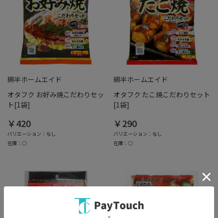
綿半ホームエイド
綿半ホームエイド
オタフク お好み焼こだわりセッ
オタフク たこ焼こだわりセット
ト[1袋]
[1袋]
￥420
￥290
バリエーション：なし
バリエーション：なし
在庫：○
在庫：○