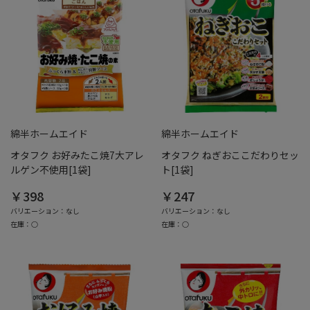
綿半ホームエイド
綿半ホームエイド
オタフク お好みたこ焼7大アレ
オタフク ねぎおここだわりセッ
ルゲン不使用[1袋]
ト[1袋]
￥398
￥247
バリエーション：なし
バリエーション：なし
在庫：○
在庫：○