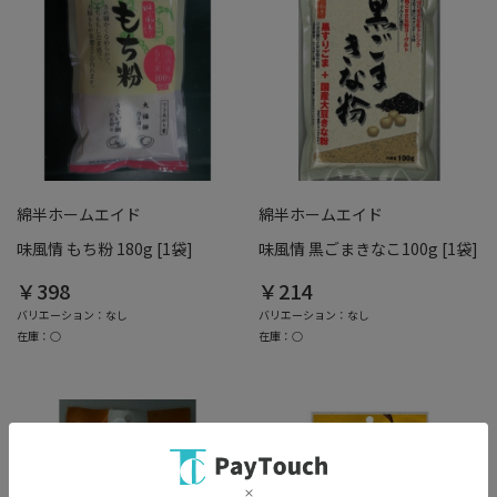
綿半ホームエイド
綿半ホームエイド
味風情 もち粉 180g [1袋]
味風情 黒ごまきなこ100g [1袋]
￥398
￥214
バリエーション：なし
バリエーション：なし
在庫：○
在庫：○