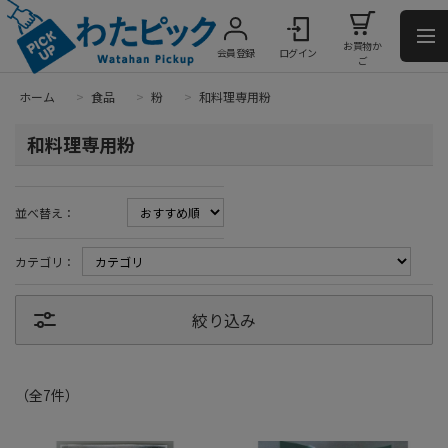
お買物か
会員登録
ログイン
ご
ホーム
>
食品
>
粉
>
和料理専用粉
和料理専用粉
並べ替え：
カテゴリ：
絞り込み
（全
7
件
）