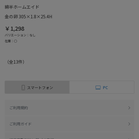
綿半ホームエイド
金の卵 305×1.8×25.4H
￥1,298
バリエーション：なし
在庫：○
（全
13
件
）
スマートフォン
PC
ご利用規約
ご利用ガイド