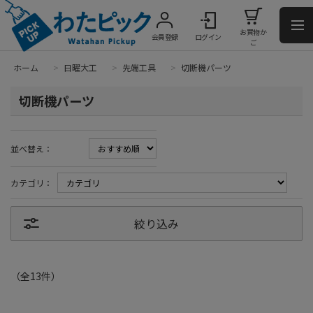
お買物か
会員登録
ログイン
ご
ホーム
>
日曜大工
>
先端工具
>
切断機パーツ
切断機パーツ
並べ替え：
カテゴリ：
絞り込み
（全
13
件
）