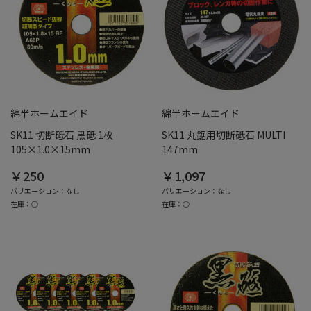
綿半ホームエイド
綿半ホームエイド
SK11 切断砥石 黒砥 1枚
SK11 丸鋸用切断砥石 MULTI
105×1.0×15mm
147mm
￥250
￥1,097
バリエーション：なし
バリエーション：なし
在庫：○
在庫：○