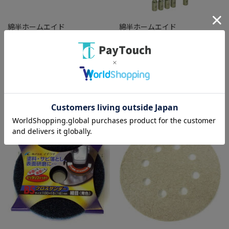
綿半ホームエイド
綿半ホームエイド
SUN UP(ｻﾝｱｯﾌﾟ) ドライバービ
SUN UP(ｻﾝｱｯﾌﾟ) 六角軸中グリ
ットセット＋2×65 10PC
ドリル 5PC AN-6
￥987
￥1,848
バリエーション：なし
バリエーション：なし
在庫：○
在庫：○