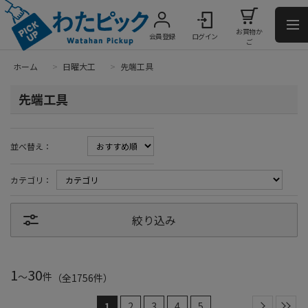
お買物か
会員登録
ログイン
ご
ホーム
>
日曜大工
>
先端工具
先端工具
並べ替え：
カテゴリ：
絞り込み
1
30
～
件
（全
1756
件
）
1
2
3
4
5