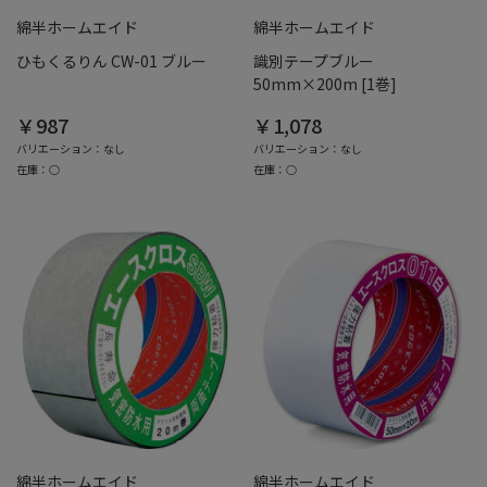
綿半ホームエイド
綿半ホームエイド
ひもくるりん CW-01 ブルー
識別テープブルー
50mm×200m [1巻]
￥987
￥1,078
バリエーション：なし
バリエーション：なし
在庫：○
在庫：○
綿半ホームエイド
綿半ホームエイド