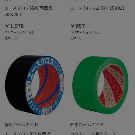
エースクロスSBW 両面 黒
エースクロス白 50×25 #011
50×20m
￥1,078
￥657
バリエーション：なし
バリエーション：なし
在庫：○
在庫：○
綿半ホームエイド
綿半ホームエイド
エースクロス011 片面 黒
カットエース養生テープ