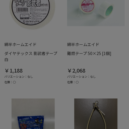
綿半ホームエイド
綿半ホームエイド
ダイヤテックス 影武者テープ
難燃テープ 50×25 [1個]
白
￥1,188
￥2,068
バリエーション：なし
バリエーション：なし
在庫：○
在庫：○