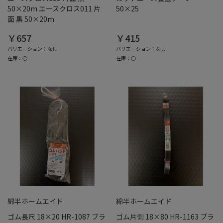
50×20m エースクロス011 片
50×25
面 黒 50×20m
￥657
￥415
バリエーション：なし
バリエーション：なし
在庫：○
在庫：○
綿半ホームエイド
綿半ホームエイド
ゴム長尺 18×20 HR-1087 ブラ
ゴム片側 18×80 HR-1163 ブラ