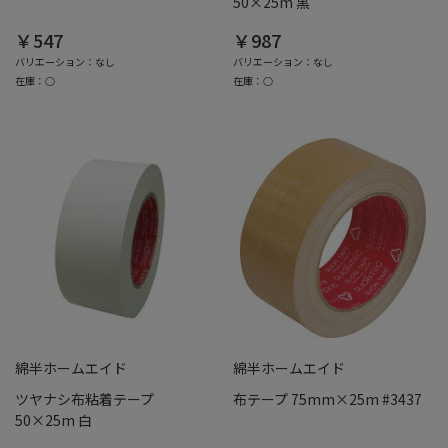
50×25m 黒
￥547
￥987
バリエーション：なし
バリエーション：なし
在庫：○
在庫：○
綿半ホームエイド
綿半ホームエイド
ツヤナシ布粘着テープ
布テープ 75mm×25m #3437
50×25m 白