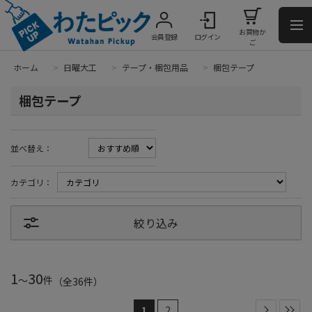
お買物か
会員登録
ログイン
ご
ホーム
>
日曜大工
>
テープ・梱包用品
>
梱包テープ
梱包テープ
並べ替え：
カテゴリ：
絞り込み
1
30
～
件
（全
36
件
）
1
2