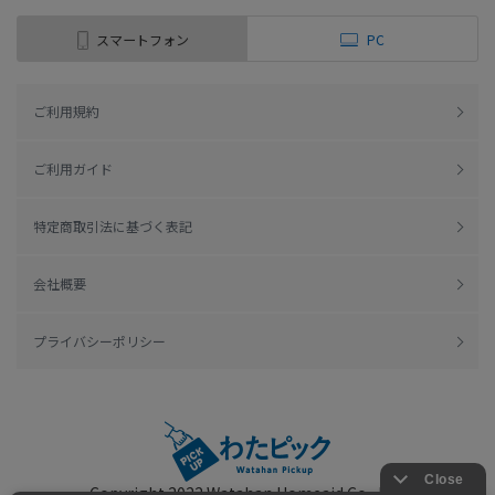
スマートフォン
PC
ご利用規約
ご利用ガイド
特定商取引法に基づく表記
会社概要
プライバシーポリシー
Copyright 2022
Watahan Homeaid Co., Ltd.