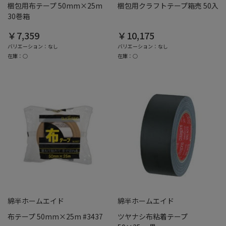
梱包用布テープ 50mm×25m
梱包用クラフトテープ箱売 50入
30巻箱
￥7,359
￥10,175
バリエーション：なし
バリエーション：なし
在庫：○
在庫：○
綿半ホームエイド
綿半ホームエイド
布テープ 50mm×25m #3437
ツヤナシ布粘着テープ