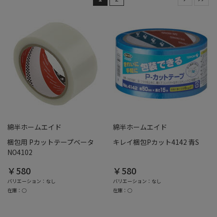
綿半ホームエイド
綿半ホームエイド
梱包用 Pカットテープベータ
キレイ梱包Pカット4142 青S
NO4102
￥580
￥580
バリエーション：なし
バリエーション：なし
在庫：○
在庫：○