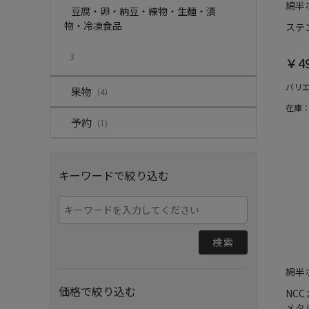
綿半
豆腐・卵・納豆・練物・生麺・漬
物・冷凍食品
ステ
3
￥4
バリ
果物
(4)
在庫
予約
(1)
キーワードで絞り込む
検索
綿半
価格で絞り込む
NC
メタル