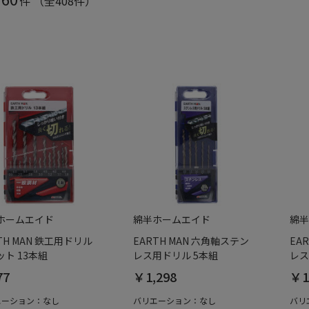
件
（全408件）
ホームエイド
綿半ホームエイド
綿半
TH MAN 鉄工用ドリル
EARTH MAN 六角軸ステン
EA
ット 13本組
レス用ドリル 5本組
レス
77
￥1,298
￥1
エーション：なし
バリエーション：なし
バリ