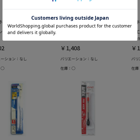
ホームエイド
綿半ホームエイド
綿半
ンレス用ドリル 4.0mm
鉄工用ドリル シンニング
鉄工
8.8mm
9.
02
￥1,408
￥1
エーション：なし
バリエーション：なし
バリ
：○
在庫：○
在庫