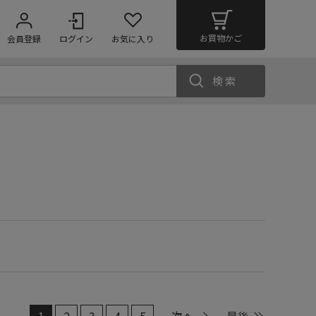
お買物かご
会員登録
ログイン
お気に入り
検索
1
2
3
4
5
次へ
最後