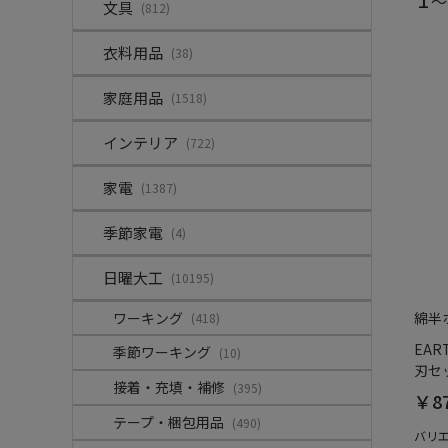
～
文具
(812)
衣料用品
(38)
家庭用品
(1518)
インテリア
(722)
家電
(1387)
季節家電
(4)
日曜大工
(10195)
ワーキング
綿半
(418)
EAR
季節ワーキング
(10)
刃セ
接着・充填・補修
(395)
￥8
テープ・梱包用品
(490)
バリ