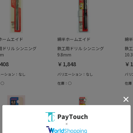
ホームエイド
綿半ホームエイド
綿半
用ドリル シンニング
鉄工用ドリル シンニング
鉄工
mm
9.8mm
10.
408
￥1,848
￥1
エーション：なし
バリエーション：なし
バリ
：○
在庫：○
在庫