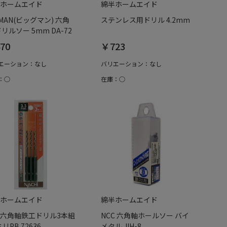
ホームエイド
綿半ホームエイド
GMAN(ビッグマン) 六角
ステンレス用ドリル 4.2mm
ドリルソー 5mm DA-72
70
￥723
エーション：なし
バリエーション：なし
：○
在庫：○
ホームエイド
綿半ホームエイド
六角軸鉄工ドリル3本組
NCC 六角軸ホールソー バイ
ミリPB 72636
メタル JIH-8