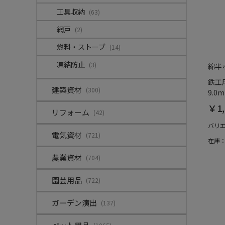
工具収納
(63)
網戸
(2)
燃料・ストーブ
(14)
凍結防止
(3)
綿半
鉄工
建築資材
(300)
9.0
￥1,
リフォーム
(42)
バリ
電気資材
(721)
在庫
農業資材
(704)
園芸用品
(722)
ガーデン演出
(137)