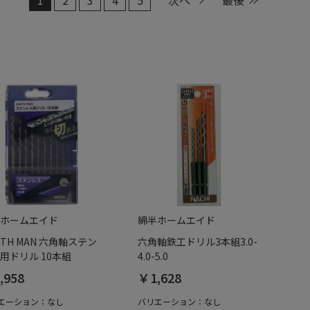
ホームエイド
綿半ホームエイド
RTH MAN 六角軸ステン
六角軸鉄工ドリル3本組3.0-
用ドリル 10本組
4.0-5.0
,958
￥1,628
エーション：なし
バリエーション：なし