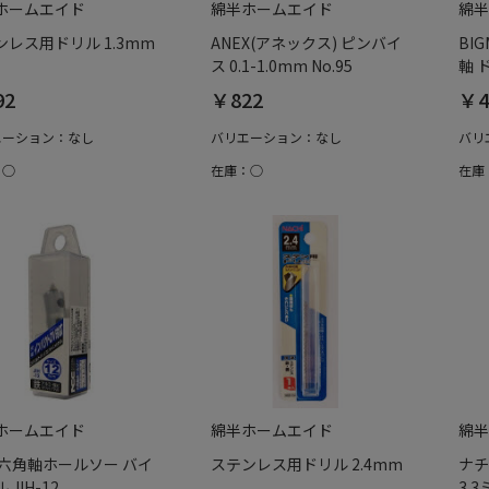
ホームエイド
綿半ホームエイド
綿半
ンレス用ドリル 1.3mm
ANEX(アネックス) ピンバイ
BI
ス 0.1-1.0mm No.95
軸 
92
￥822
￥4
エーション：なし
バリエーション：なし
バリ
：○
在庫：○
在庫
ホームエイド
綿半ホームエイド
綿半
C 六角軸ホールソー バイ
ステンレス用ドリル 2.4mm
ナチ
 JIH-12
3.3