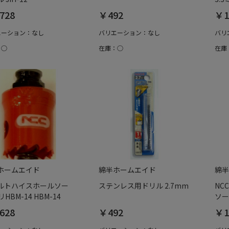
728
￥492
￥1
エーション：なし
バリエーション：なし
バリ
：○
在庫：○
在庫
ホームエイド
綿半ホームエイド
綿半
ルトハイスホールソー
ステンレス用ドリル 2.7mm
NC
リHBM-14 HBM-14
ソー 
628
￥492
￥1