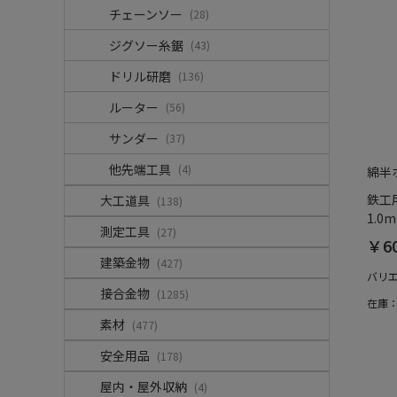
チェーンソー
(28)
ジグソー糸鋸
(43)
ドリル研磨
(136)
ルーター
(56)
サンダー
(37)
他先端工具
(4)
綿半
鉄工
大工道具
(138)
1.0
測定工具
(27)
￥6
建築金物
(427)
バリ
接合金物
(1285)
在庫
素材
(477)
安全用品
(178)
屋内・屋外収納
(4)