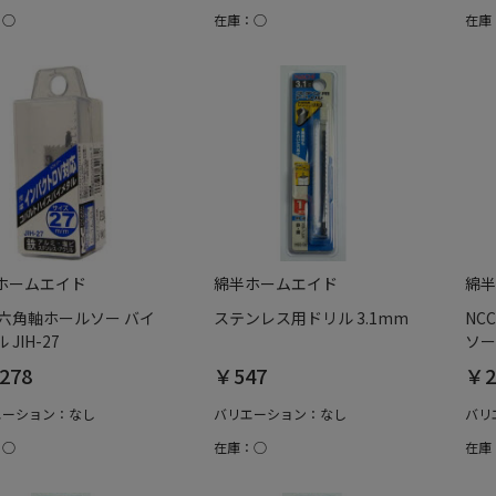
：○
在庫：○
在庫
ホームエイド
綿半ホームエイド
綿半
C 六角軸ホールソー バイ
ステンレス用ドリル 3.1mm
NC
 JIH-27
ソー 
278
￥547
￥2
エーション：なし
バリエーション：なし
バリ
：○
在庫：○
在庫