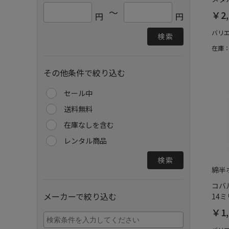
～
￥2,
円
円
バリ
検索
在庫
その他条件で絞り込む
セール中
送料無料
在庫なしを含む
レンタル商品
検索
綿半
コバ
メーカーで絞り込む
14ミ
￥1,