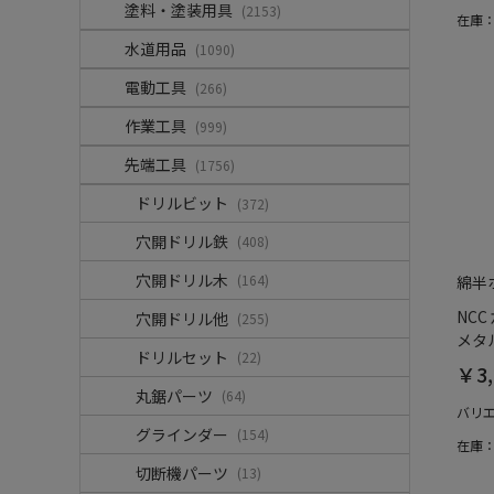
塗料・塗装用具
(2153)
在庫
水道用品
(1090)
電動工具
(266)
作業工具
(999)
先端工具
(1756)
ドリルビット
(372)
穴開ドリル鉄
(408)
穴開ドリル木
(164)
綿半
NC
穴開ドリル他
(255)
メタル
ドリルセット
(22)
￥3,
丸鋸パーツ
(64)
バリ
グラインダー
(154)
在庫
切断機パーツ
(13)