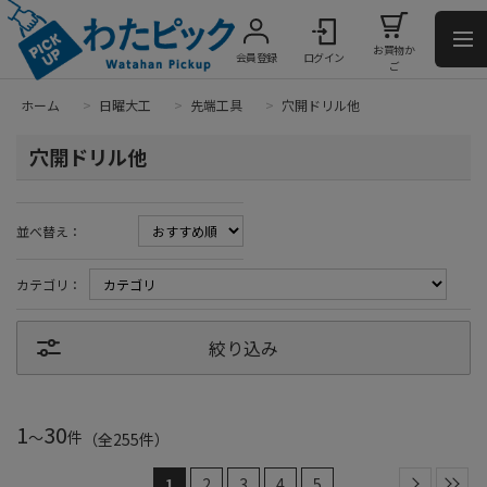
お買物か
会員登録
ログイン
ご
ホーム
>
日曜大工
>
先端工具
>
穴開ドリル他
穴開ドリル他
並べ替え：
カテゴリ：
絞り込み
1
30
～
件
（全
255
件
）
1
2
3
4
5