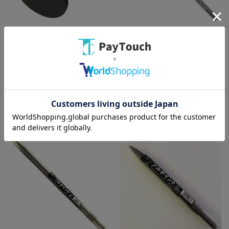
綿半ホームエイド
綿半ホームエイド
ラクダ 電動ハンマー用ランマ
SK11 SDSブルポイント
17H×270mm×140φ 10044
250mm
￥8,228
￥1,738
バリエーション：なし
バリエーション：なし
在庫：○
在庫：○