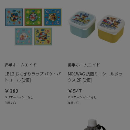
綿半ホームエイド
綿半ホームエイド
LBL2 おにぎりラップ パウ・パ
MO1WAG 抗菌ミニシールボッ
トロール [1個]
クス 2P [1個]
￥382
￥547
バリエーション：なし
バリエーション：なし
在庫：○
在庫：○