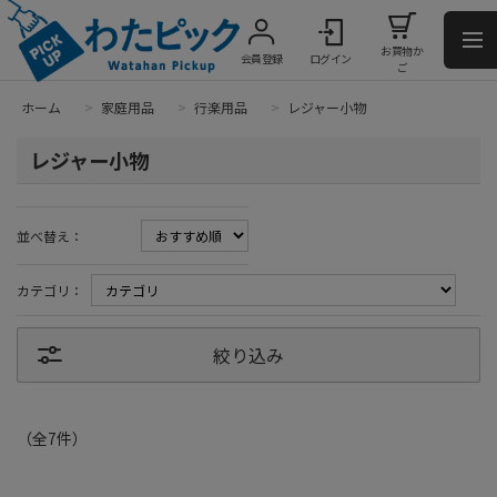
お買物か
会員登録
ログイン
ご
ホーム
>
家庭用品
>
行楽用品
>
レジャー小物
レジャー小物
並べ替え：
カテゴリ：
絞り込み
（全
7
件
）