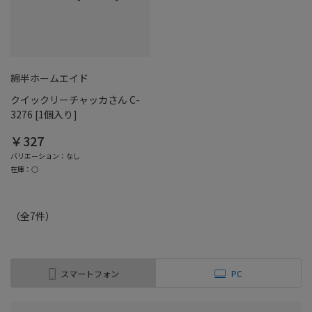
綿半ホームエイド
クイックリーチャッカさん C-
3276 [1個入り]
￥327
バリエーション：なし
在庫：○
（全
7
件
）
スマートフォン
PC