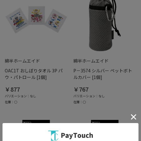
綿半ホームエイド
綿半ホームエイド
OAC1T おしぼりタオル 3P パ
P－3574 シルバー ペットボト
ウ・パトロール [1個]
ルカバー [1個]
￥877
￥767
バリエーション：なし
バリエーション：なし
在庫：○
在庫：○