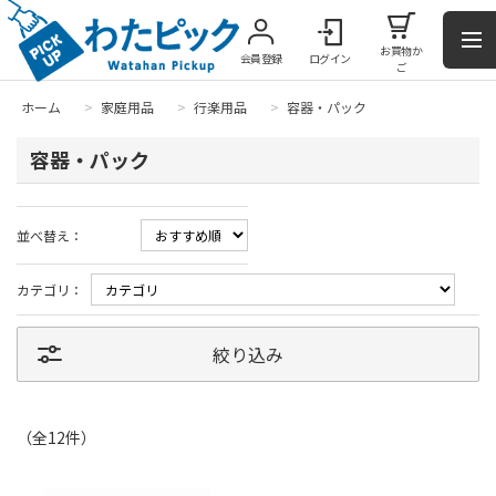
お買物か
会員登録
ログイン
ご
ホーム
>
家庭用品
>
行楽用品
>
容器・パック
容器・パック
並べ替え：
カテゴリ：
絞り込み
（全
12
件
）