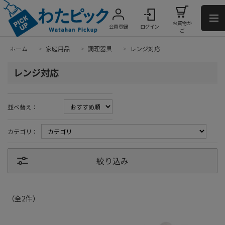
お買物か
会員登録
ログイン
ご
ホーム
>
家庭用品
>
調理器具
>
レンジ対応
レンジ対応
並べ替え：
カテゴリ：
絞り込み
（全
2
件
）