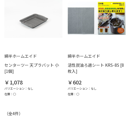
綿半ホームエイド
綿半ホームエイド
センターツー 天プラバット 小
活性炭油ろ過シート KRS-8S [8
[1個]
枚入]
￥1,078
￥602
バリエーション：なし
バリエーション：なし
在庫：○
在庫：○
（全
4
件
）