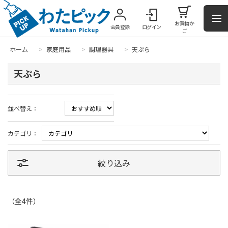
お買物か
会員登録
ログイン
ご
ホーム
>
家庭用品
>
調理器具
>
天ぷら
天ぷら
並べ替え：
カテゴリ：
絞り込み
（全
4
件
）