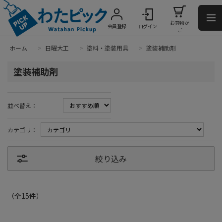
お買物か
会員登録
ログイン
ご
ホーム
>
日曜大工
>
塗料・塗装用具
>
塗装補助剤
塗装補助剤
並べ替え：
カテゴリ：
絞り込み
（全
15
件
）