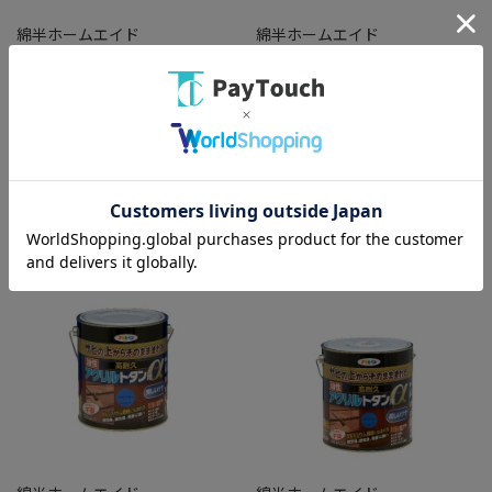
綿半ホームエイド
綿半ホームエイド
油性高耐久アクリルトタン用α
油性高耐久アクリルトタン用α
1.6kg 黒
1.6kg 赤さび
￥6,028
￥6,028
バリエーション：なし
バリエーション：なし
在庫：○
在庫：○