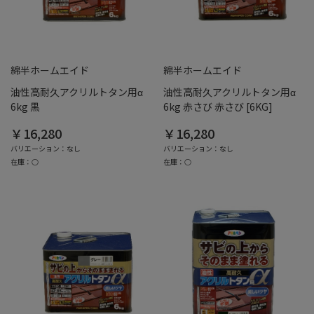
綿半ホームエイド
綿半ホームエイド
油性高耐久アクリルトタン用α
油性高耐久アクリルトタン用α
6kg 黒
6kg 赤さび 赤さび [6KG]
￥16,280
￥16,280
バリエーション：なし
バリエーション：なし
在庫：○
在庫：○