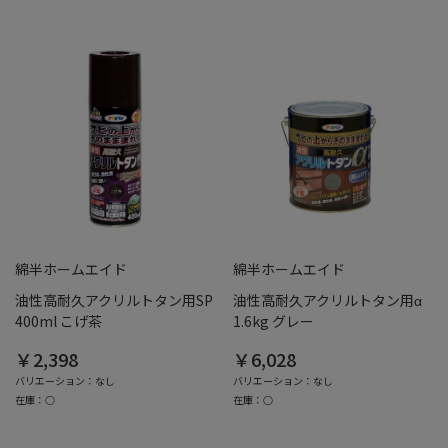
綿半ホームエイド
綿半ホームエイド
油性高耐久アクリルトタン用SP
油性高耐久アクリルトタン用α
400ml こげ茶
1.6kg グレー
￥2,398
￥6,028
バリエーション：なし
バリエーション：なし
在庫：○
在庫：○