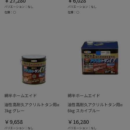
￥27,280
￥6,028
バリエーション：なし
バリエーション：なし
在庫：○
在庫：○
綿半ホームエイド
綿半ホームエイド
油性高耐久アクリルトタン用α
油性高耐久アクリルトタン用α
3kg グレー
6kg スカイブルー
￥9,658
￥16,280
バリエーション：なし
バリエーション：なし