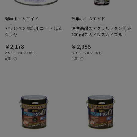
綿半ホームエイド
綿半ホームエイド
アサヒペン 鉄部用コート 1/5L
油性高耐久アクリルトタン用SP
クリヤ
400mlスカイB スカイブルー
￥2,178
￥2,398
バリエーション：なし
バリエーション：なし
在庫：○
在庫：○