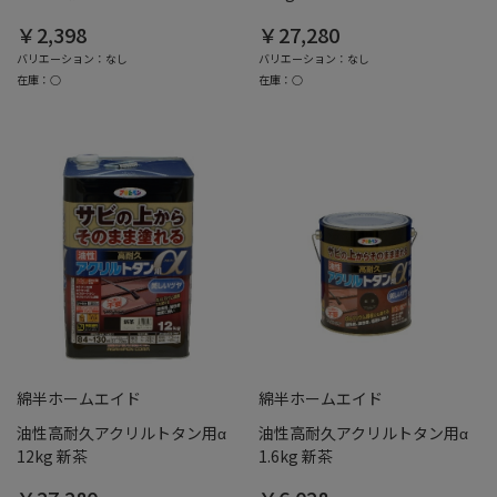
￥2,398
￥27,280
バリエーション：なし
バリエーション：なし
在庫：○
在庫：○
綿半ホームエイド
綿半ホームエイド
油性高耐久アクリルトタン用α
油性高耐久アクリルトタン用α
12kg 新茶
1.6kg 新茶