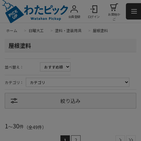
お買物か
会員登録
ログイン
ご
ホーム
>
日曜大工
>
塗料・塗装用具
>
屋根塗料
屋根塗料
並べ替え：
カテゴリ：
絞り込み
1
30
～
件
（全
49
件
）
1
2