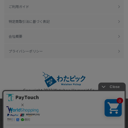
ご利用ガイド
特定商取引法に基づく表記
会社概要
プライバシーポリシー
Copyright 2022
Watahan Homeaid Co., Ltd.
Powered by Watahan Partners Co., Ltd.
当ウェブサイトでは、お客様により良いサービス
をご提供するため、クッキーを利用しています。
サイト利用を継続することにより、クッキーの使
同意する
用に同意するものとします。詳細については「
詳