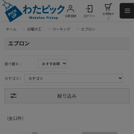
お買物か
会員登録
ログイン
ご
ホーム
>
日曜大工
>
ワーキング
>
エプロン
エプロン
並べ替え：
カテゴリ：
絞り込み
（全
12
件
）