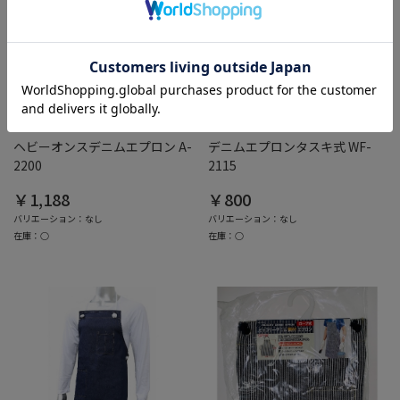
綿半ホームエイド
綿半ホームエイド
ヘビーオンスデニムエプロン A-
デニムエプロンタスキ式 WF-
2200
2115
￥1,188
￥800
バリエーション：なし
バリエーション：なし
在庫：○
在庫：○