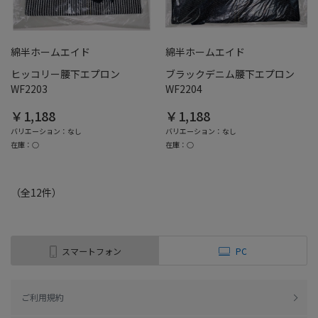
綿半ホームエイド
綿半ホームエイド
ヒッコリー腰下エプロン
ブラックデニム腰下エプロン
WF2203
WF2204
￥1,188
￥1,188
バリエーション：なし
バリエーション：なし
在庫：○
在庫：○
（全
12
件
）
スマートフォン
PC
ご利用規約