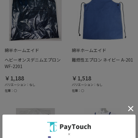
綿半ホームエイド
綿半ホームエイド
ヘビーオンスデニムエプロン
難燃性エプロン ネイビー A-201
WF-2201
￥1,188
￥1,518
バリエーション：なし
バリエーション：なし
在庫：○
在庫：○