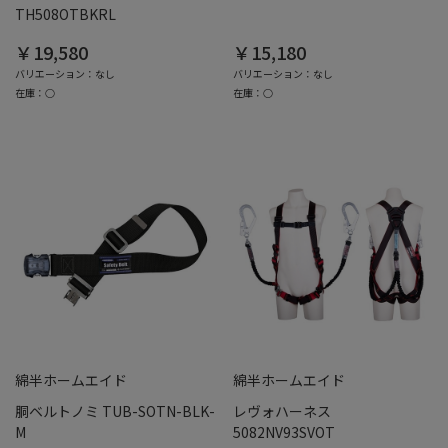
TH508OTBKRL
￥19,580
￥15,180
バリエーション：なし
バリエーション：なし
在庫：○
在庫：○
綿半ホームエイド
綿半ホームエイド
胴ベルトノミ TUB-SOTN-BLK-
レヴォハーネス
M
5082NV93SVOT