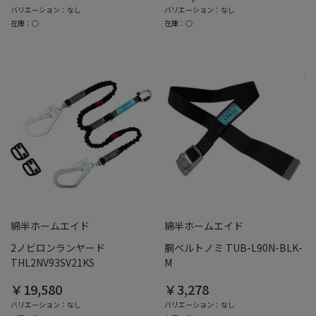
バリエーション：なし
バリエーション：なし
在庫：○
在庫：○
綿半ホームエイド
綿半ホームエイド
2ノビロンランヤード
胴ベルトノミ TUB-L90N-BLK-
THL2NV93SV21KS
M
￥19,580
￥3,278
バリエーション：なし
バリエーション：なし