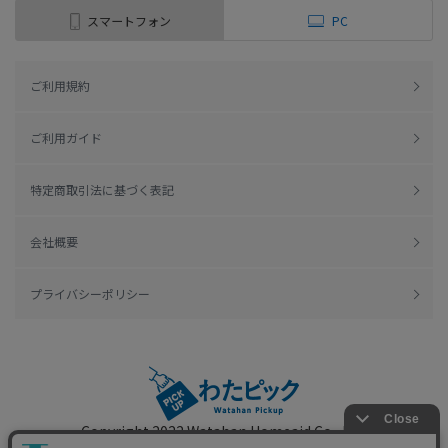
スマートフォン
PC
ご利用規約
ご利用ガイド
特定商取引法に基づく表記
会社概要
プライバシーポリシー
Copyright 2022
Watahan Homeaid Co., Ltd.