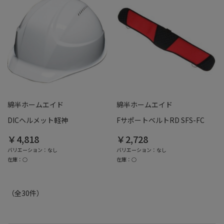
綿半ホームエイド
綿半ホームエイド
DICヘルメット軽神
FサポートベルトRD SFS-FC
￥4,818
￥2,728
バリエーション：なし
バリエーション：なし
在庫：○
在庫：○
（全
30
件
）