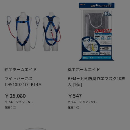
綿半ホームエイド
綿半ホームエイド
ライトハーネス
BFM－10A 防臭作業マスク10枚
TH510DZ1OTBL4M
入 [1個]
￥25,080
￥547
バリエーション：なし
バリエーション：なし
在庫：○
在庫：○