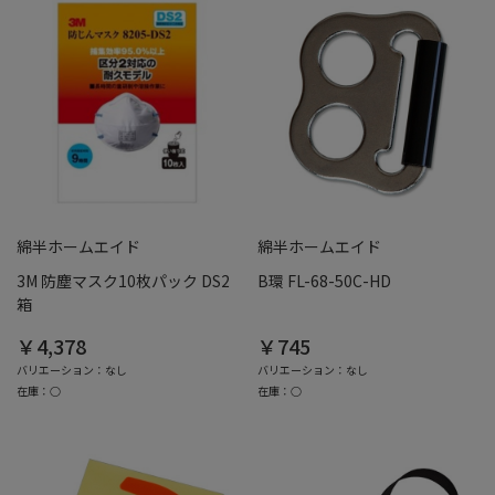
綿半ホームエイド
綿半ホームエイド
3M 防塵マスク10枚パック DS2
B環 FL-68-50C-HD
箱
￥4,378
￥745
バリエーション：なし
バリエーション：なし
在庫：○
在庫：○