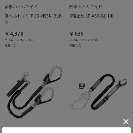
綿半ホームエイド
綿半ホームエイド
胴ベルトノミ TUB-NS5N-BLK-
D環止め LT-A50-BL-HD
M
￥4,378
￥635
バリエーション：なし
バリエーション：なし
在庫：○
在庫：○
綿半ホームエイド
綿半ホームエイド