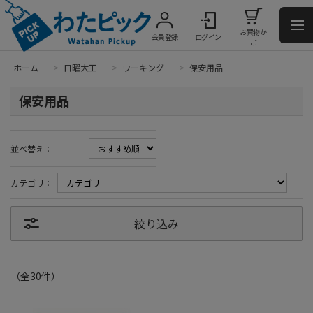
お買物か
会員登録
ログイン
ご
ホーム
>
日曜大工
>
ワーキング
>
保安用品
保安用品
並べ替え：
カテゴリ：
絞り込み
（全
30
件
）