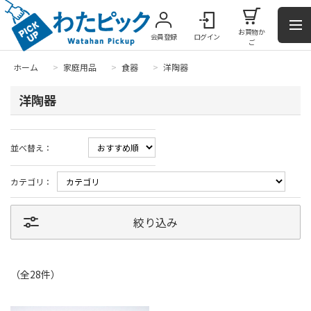
お買物か
会員登録
ログイン
ご
ホーム
>
家庭用品
>
食器
>
洋陶器
洋陶器
並べ替え：
カテゴリ：
絞り込み
（全
28
件
）