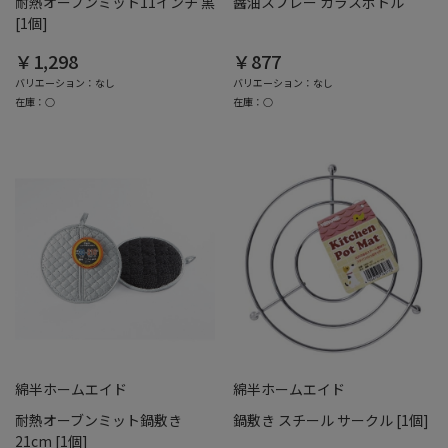
耐熱オーブンミット11インチ 黒
醤油スプレー ガラスボトル
[1個]
￥1,298
￥877
バリエーション：なし
バリエーション：なし
在庫：○
在庫：○
綿半ホームエイド
綿半ホームエイド
耐熱オーブンミット鍋敷き
鍋敷き スチール サークル [1個]
21cm [1個]