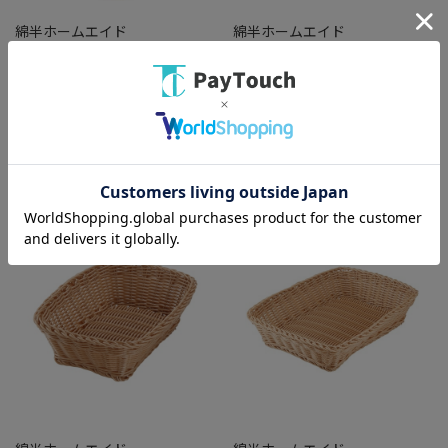
綿半ホームエイド
綿半ホームエイド
ふりかけケース TW92 BK
洗えるバスケット ルンド オー
バル [1個]
￥767
￥657
バリエーション：なし
バリエーション：なし
在庫：○
在庫：○