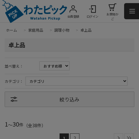
お買物か
会員登録
ログイン
ご
ホーム
>
家庭用品
>
調理小物
>
卓上品
卓上品
並べ替え：
カテゴリ：
絞り込み
1
30
～
件
（全
38
件
）
1
2