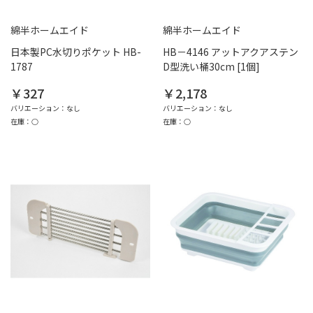
綿半ホームエイド
綿半ホームエイド
日本製PC水切りポケット HB-
HB－4146 アットアクアステン
1787
D型洗い桶30cm [1個]
￥327
￥2,178
バリエーション：なし
バリエーション：なし
在庫：○
在庫：○