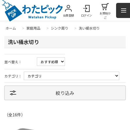
お買物か
会員登録
ログイン
ご
ホーム
>
家庭用品
>
シンク周り
>
洗い桶水切り
洗い桶水切り
並べ替え：
カテゴリ：
絞り込み
（全
16
件
）