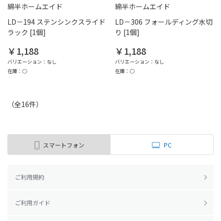
綿半ホームエイド
綿半ホームエイド
LD－194 ステンシンクスライド
LD－306 フォールディング水切
ラック [1個]
り [1個]
￥1,188
￥1,188
バリエーション：なし
バリエーション：なし
在庫：○
在庫：○
（全
16
件
）
スマートフォン
PC
ご利用規約
ご利用ガイド