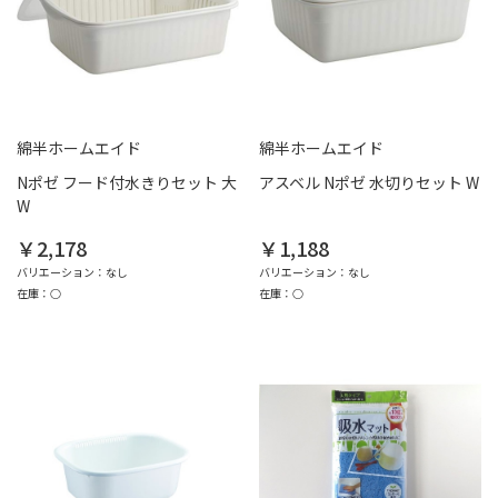
綿半ホームエイド
綿半ホームエイド
Nポゼ フード付水きりセット 大
アスベル Nポゼ 水切りセット W
W
￥2,178
￥1,188
バリエーション：なし
バリエーション：なし
在庫：○
在庫：○