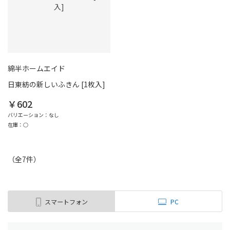
綿半ホームエイド
日東紡の新しいふきん [1枚入]
￥602
バリエーション：なし
在庫：○
（全
7
件
）
スマートフォン
PC