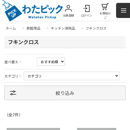
お買物か
会員登録
ログイン
ご
ホーム
>
家庭用品
>
キッチン消耗品
>
フキンクロス
フキンクロス
並べ替え：
カテゴリ：
絞り込み
（全
7
件
）