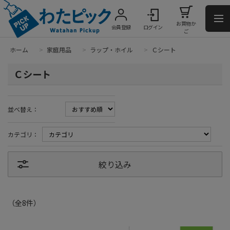
お買物か
会員登録
ログイン
ご
ホーム
>
家庭用品
>
ラップ・ホイル
>
Ｃシート
Ｃシート
並べ替え：
カテゴリ：
絞り込み
（全
8
件
）