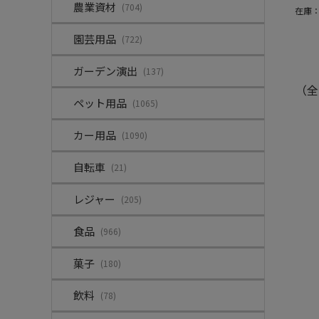
農業資材
(704)
在庫
園芸用品
(722)
ガーデン演出
(137)
（全
ペット用品
(1065)
カー用品
(1090)
自転車
(21)
レジャー
(205)
食品
(966)
菓子
(180)
飲料
(78)