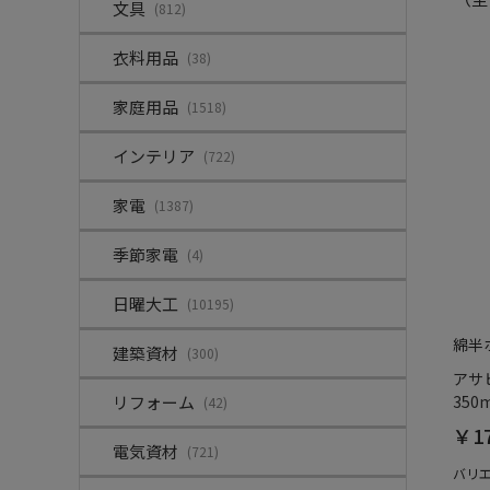
文具
(812)
衣料用品
(38)
家庭用品
(1518)
インテリア
(722)
家電
(1387)
季節家電
(4)
日曜大工
(10195)
綿半
建築資材
(300)
アサ
リフォーム
350m
(42)
￥1
電気資材
(721)
バリ