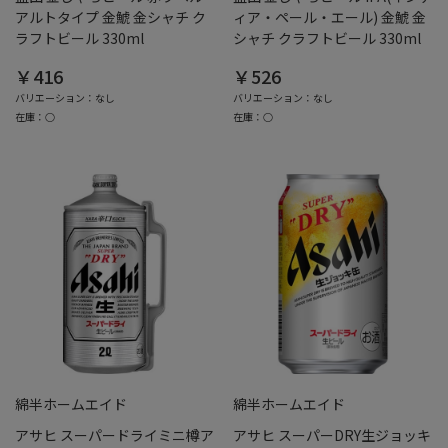
アルトタイプ 金鯱 金シャチ ク
ィア・ペール・エール) 金鯱 金
ラフトビール 330ml
シャチ クラフトビール 330ml
￥416
￥526
バリエーション：なし
バリエーション：なし
在庫：○
在庫：○
綿半ホームエイド
綿半ホームエイド
アサヒ スーパードライミニ樽ア
アサヒ スーパーDRY生ジョッキ