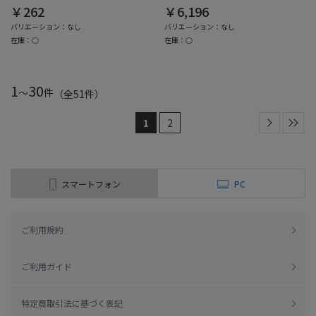
￥262
￥6,196
バリエーション：なし
バリエーション：なし
在庫：○
在庫：○
1
30
～
件
（全
51
件
）
1
2
スマートフォン
PC
ご利用規約
ご利用ガイド
特定商取引法に基づく表記