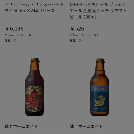
アサヒビール アサヒスーパード
盛田 金しゃちビール プラチナ
ライ 500ml×24本 1ケース
エール 金鯱 金シャチ クラフト
ビール 330ml
￥6,136
￥526
バリエーション：なし
バリエーション：なし
在庫：○
在庫：○
綿半ホームエイド
綿半ホームエイド