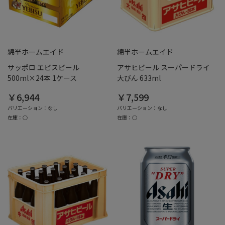
綿半ホームエイド
綿半ホームエイド
サッポロ エビスビール
アサヒビール スーパードライ
500ml×24本 1ケース
大びん 633ml
￥6,944
￥7,599
バリエーション：なし
バリエーション：なし
在庫：○
在庫：○