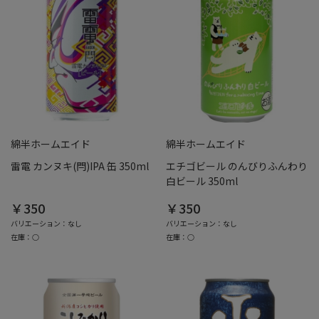
綿半ホームエイド
綿半ホームエイド
雷電 カンヌキ(閂)IPA 缶 350ml
エチゴビール のんびりふんわり
白ビール 350ml
￥350
￥350
バリエーション：なし
バリエーション：なし
在庫：○
在庫：○