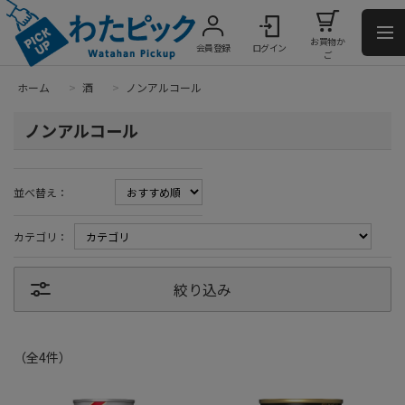
お買物か
会員登録
ログイン
ご
ホーム
>
酒
>
ノンアルコール
ノンアルコール
並べ替え：
カテゴリ：
絞り込み
（全
4
件
）