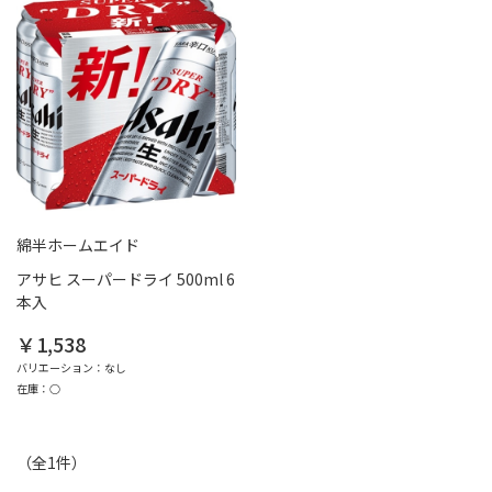
綿半ホームエイド
アサヒ スーパードライ 500ml 6
本入
￥1,538
バリエーション：なし
在庫：○
（全
1
件
）