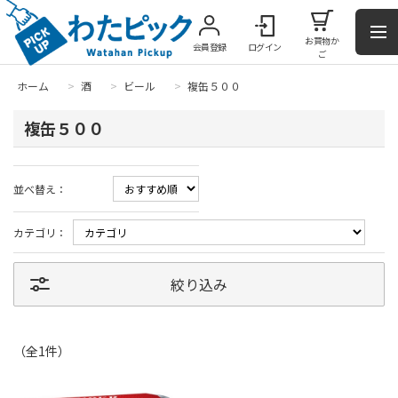
お買物か
会員登録
ログイン
ご
ホーム
>
酒
>
ビール
>
複缶５００
複缶５００
並べ替え：
カテゴリ：
絞り込み
（全
1
件
）