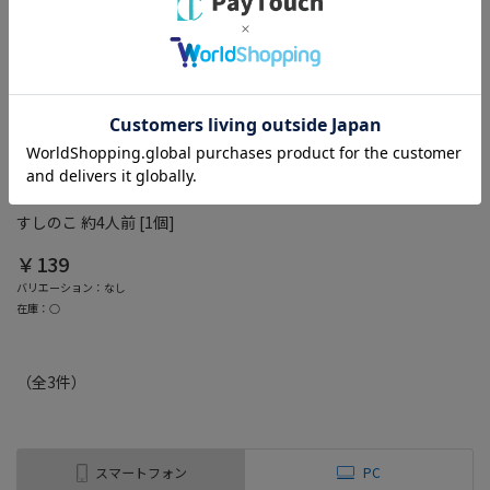
綿半ホームエイド
すしのこ 約4人前 [1個]
￥139
バリエーション：なし
在庫：○
（全
3
件
）
スマートフォン
PC