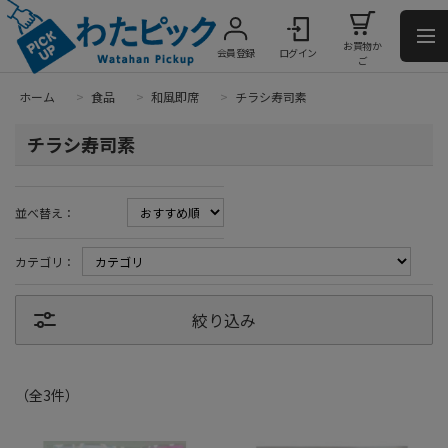
お買物か
会員登録
ログイン
ご
ホーム
>
食品
>
和風即席
>
チラシ寿司素
チラシ寿司素
並べ替え：
カテゴリ：
絞り込み
（全
3
件
）