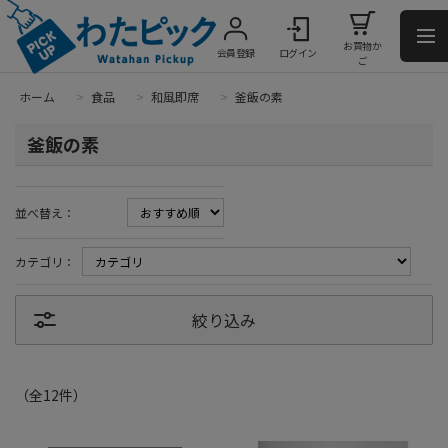
お買物か
会員登録
ログイン
ご
ホーム
>
食品
>
和風即席
>
釜飯の素
釜飯の素
並べ替え：
カテゴリ：
絞り込み
（全
12
件
）