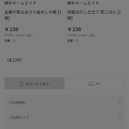
綿半ホームエイド
綿半ホームエイド
生姜が香るあさり釜めしの素 [1
京風白だし仕立て 筍ごはん [1
個]
個]
￥236
￥236
バリエーション：なし
バリエーション：なし
在庫：○
在庫：○
（全
12
件
）
スマートフォン
PC
ご利用規約
ご利用ガイド