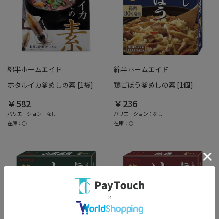
綿半ホームエイド
綿半ホームエイド
ホタルイカ釜めしの素 [1袋]
鶏ごぼう釜めしの素 [1個]
￥582
￥236
バリエーション：なし
バリエーション：なし
在庫：○
在庫：○