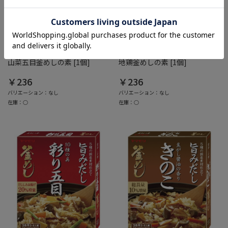
綿半ホームエイド
綿半ホームエイド
山菜五目釜めしの素 [1個]
地鶏釜めしの素 [1個]
￥236
￥236
バリエーション：なし
バリエーション：なし
在庫：○
在庫：○