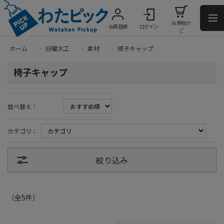
お買物か
会員登録
ログイン
ご
ホーム
>
日曜大工
>
素材
>
椅子キャップ
椅子キャップ
並べ替え：
カテゴリ：
絞り込み
（全
5
件
）