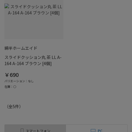
綿半ホームエイド
スライドクッション丸 茶 LL A-
164 A-164 ブラウン [4個]
￥690
バリエーション：なし
在庫：○
（全
5
件
）
スマートフォン
PC