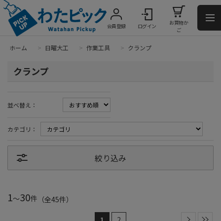
お買物か
会員登録
ログイン
ご
ホーム
>
日曜大工
>
作業工具
>
クランプ
クランプ
並べ替え：
カテゴリ：
絞り込み
1
30
～
件
（全
45
件
）
1
2