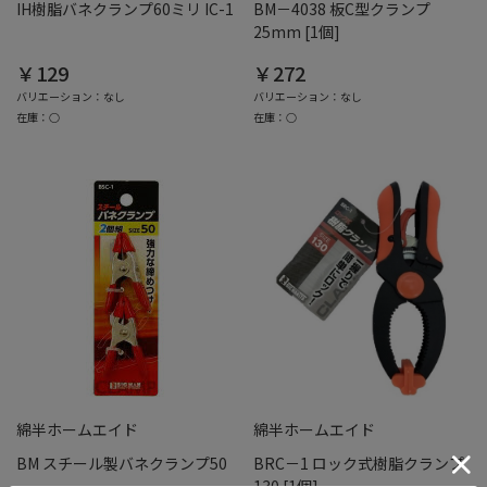
IH樹脂バネクランプ60ミリ IC-1
BM－4038 板C型クランプ
25mm [1個]
￥129
￥272
バリエーション：なし
バリエーション：なし
在庫：○
在庫：○
綿半ホームエイド
綿半ホームエイド
BM スチール製バネクランプ50
BRC－1 ロック式樹脂クランプ
130 [1個]