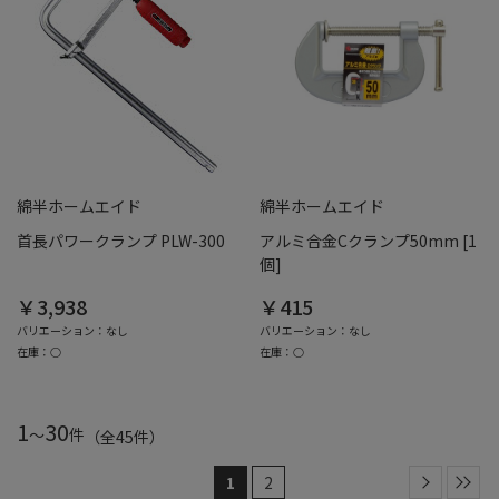
綿半ホームエイド
綿半ホームエイド
首長パワークランプ PLW-300
アルミ合金Cクランプ50mm [1
個]
￥3,938
￥415
バリエーション：なし
バリエーション：なし
在庫：○
在庫：○
1
30
～
件
（全
45
件
）
1
2