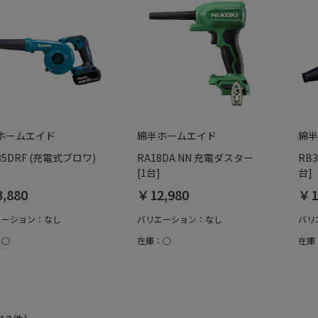
ホームエイド
綿半ホームエイド
綿半
85DRF (充電式ブロワ)
RA18DA NN 充電ダスター
RB3
[1台]
台]
,880
￥12,980
￥1
エーション：なし
バリエーション：なし
バリ
：○
在庫：○
在庫