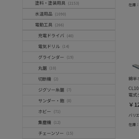
塗料・塗装用具
(2153)
在庫
水道用品
(1090)
電動工具
(266)
充電ドライバ
(40)
電気ドリル
(14)
グラインダー
(19)
丸鋸
(10)
綿半
切断機
(2)
CL1
ジグソー糸鋸
(7)
電式
サンダー・鉋
(8)
￥12
ホビー
(71)
バリ
集塵機
(12)
在庫
チェーンソー
(15)