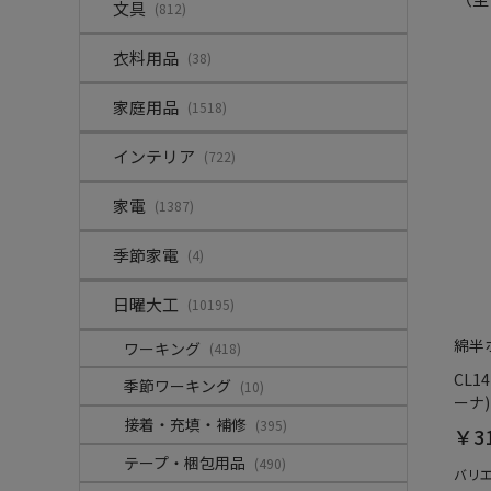
文具
(812)
衣料用品
(38)
家庭用品
(1518)
インテリア
(722)
家電
(1387)
季節家電
(4)
日曜大工
(10195)
綿半
ワーキング
(418)
CL1
季節ワーキング
(10)
ーナ)
接着・充填・補修
(395)
￥31
テープ・梱包用品
(490)
バリ