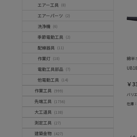
エアー工具
(8)
エアーパーツ
(2)
洗浄機
(6)
季節電動工具
(2)
配線器具
(11)
作業灯
綿半
(18)
UB1
電動工具部品
(7)
他電動工具
(14)
￥33
作業工具
(999)
バリ
先端工具
(1756)
在庫
大工道具
(138)
測定工具
(27)
建築金物
(427)