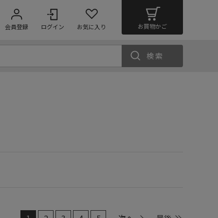
お買物かご
会員登録
ログイン
お気に入り
検索
1
2
3
4
5
次へ
最後