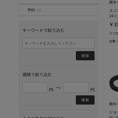
綿半
予約
(1)
ユニオ
24×
￥1
キーワードで絞り込む
バリ
在庫
検索
価格で絞り込む
～
円
円
検索
綿半
ジョイ
5S-2