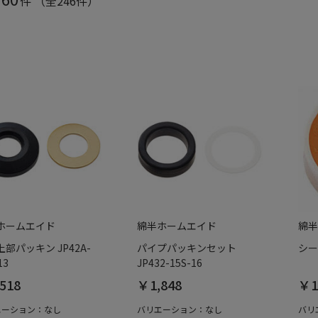
件
（全246件）
ホームエイド
綿半ホームエイド
綿半
部パッキン JP42A-
パイプパッキンセット
シー
13
JP432-15S-16
518
￥1,848
￥1
エーション：なし
バリエーション：なし
バリ