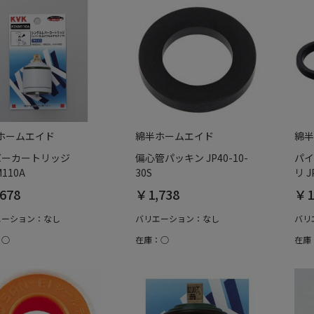
ホームエイド
綿半ホームエイド
綿半
バーカートリッジ
偏心管パッキン JP40-10-
パイ
M110A
30S
リ J
678
￥1,738
￥1
エーション：なし
バリエーション：なし
バリ
：○
在庫：○
在庫