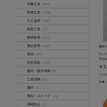
作業工具
(999)
先端工具
(1756)
大工道具
(138)
測定工具
(27)
建築金物
(427)
接合金物
(1285)
綿半
Sレ
素材
(477)
PZK
安全用品
(178)
￥7,
屋内・屋外収納
(4)
バリ
工具収納
(63)
在庫
網戸
(2)
燃料・ストーブ
(14)
凍結防止
(3)