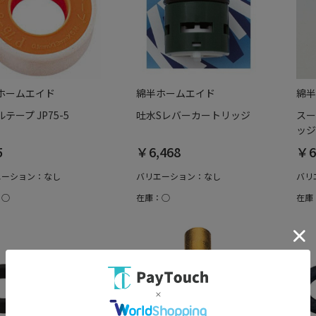
ホームエイド
綿半ホームエイド
綿半
テープ JP75-5
吐水Sレバーカートリッジ
スー
ッジ 
5
￥6,468
￥6
エーション：なし
バリエーション：なし
バリ
：○
在庫：○
在庫