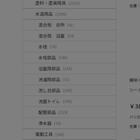
塗料・塗装用具
(2153)
在庫
水道用品
(1090)
混合栓 台所
(41)
混合栓 浴室
(24)
水栓
(70)
水栓部品
(246)
浴室用部品
(142)
洗濯用部品
(51)
綿半
シール
流し台部品
(169)
洗面トイレ
(106)
￥3
配管部品
(223)
バリ
浄水器
(18)
在庫
電動工具
(266)