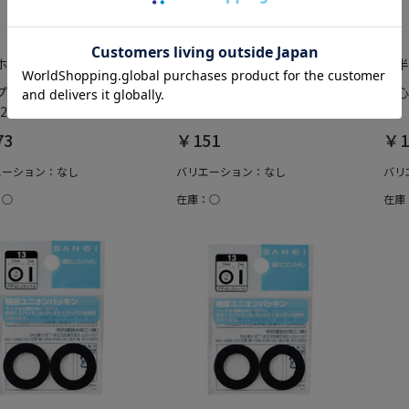
ホームエイド
綿半ホームエイド
綿半
プパッキンセット
水栓ケレップ PP82A-2S-15
偏心
2-1S-16
73
￥151
￥1
エーション：なし
バリエーション：なし
バリ
：○
在庫：○
在庫