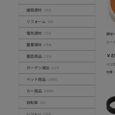
建築資材
(300)
リフォーム
(42)
電気資材
(721)
綿半
シール
農業資材
(704)
￥8
園芸用品
(722)
バリ
ガーデン演出
(137)
在庫
ペット用品
(1065)
カー用品
(1090)
自転車
(21)
レジャー
(205)