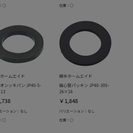
：○
在庫：○
ホームエイド
綿半ホームエイド
オンッキパン JP40-5-
偏心管パッキン JP40-30S-
-13
26×16
,738
￥1,848
エーション：なし
バリエーション：なし
：○
在庫：○