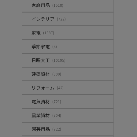
家庭用品
(1518)
インテリア
(722)
家電
(1387)
季節家電
(4)
日曜大工
(10195)
建築資材
(300)
リフォーム
(42)
電気資材
(721)
農業資材
(704)
園芸用品
(722)