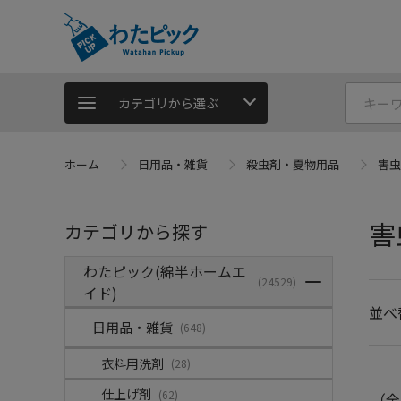
カテゴリから選ぶ
ホーム
日用品・雑貨
殺虫剤・夏物用品
害虫
害
カテゴリから探す
わたピック(綿半ホームエ
(24529)
イド)
並べ
日用品・雑貨
(648)
衣料用洗剤
(28)
仕上げ剤
(62)
（全