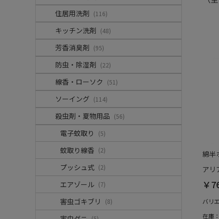
住居用洗剤
(116)
キッチン洗剤
(48)
芳香消臭剤
(95)
防虫・除湿剤
(22)
線香・ローソク
(51)
ソーイング
(114)
殺虫剤・夏物用品
(56)
電子蚊取り
(5)
蚊取り線香
(2)
綿半
プッシュ式
(2)
アリ
￥7
エアゾール
(7)
害虫ゴキブリ
(8)
バリ
在庫
害虫ダニ
(5)