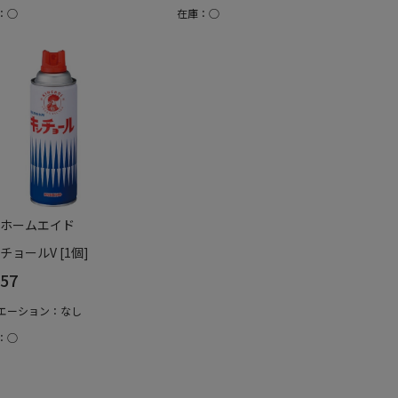
：○
在庫：○
ホームエイド
チョールV [1個]
57
エーション：なし
：○