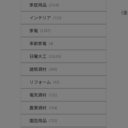
家庭用品
(1518)
（全
インテリア
(722)
家電
(1387)
季節家電
(4)
日曜大工
(10195)
建築資材
(300)
リフォーム
(42)
電気資材
(721)
農業資材
(704)
園芸用品
(722)