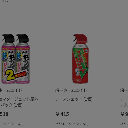
ホームエイド
綿半ホームエイド
綿半
蚊マダニジェット屋外
アースジェット [1個]
アー
パック [1個]
アム 
518
￥415
￥9
エーション：なし
バリエーション：なし
バリ