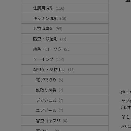
住居用洗剤
(116)
キッチン洗剤
(48)
芳香消臭剤
(95)
防虫・除湿剤
(22)
線香・ローソク
(51)
ソーイング
(114)
殺虫剤・夏物用品
(56)
電子蚊取り
(5)
蚊取り線香
(2)
綿半
プッシュ式
(2)
ヤブ
用2本
エアゾール
(7)
￥1,
害虫ゴキブリ
(8)
バリ
害虫ダニ
(5)