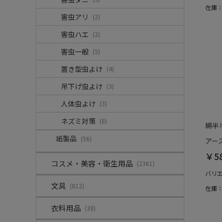
在庫
害虫アリ
(2)
害虫ハエ
(2)
害虫一般
(5)
置き型虫よけ
(4)
吊下げ虫よけ
(3)
人体虫よけ
(3)
ネズミ対策
(8)
綿半
紙製品
(56)
アース
￥5
コスメ・美容・衛生用品
(2361)
バリ
文具
(812)
在庫
衣料用品
(38)