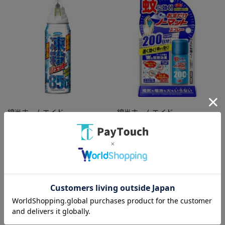
綿半ホームエイド
綿半ホームエイド
凍殺ジェット 300ML [1本]
おすだけノーマットスプレー
200日分
￥1,518
￥987
バリエーション：なし
バリエーション：なし
在庫：○
在庫：○
（全
2
件
）