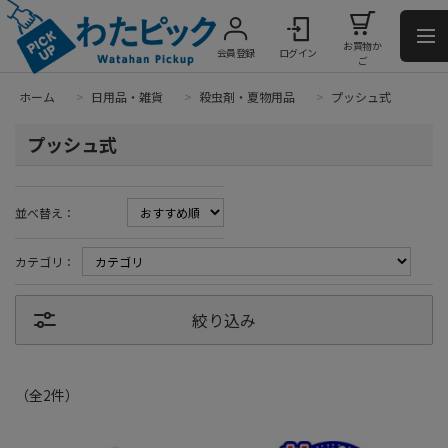
お買物か
会員登録
ログイン
ご
ホーム
>
日用品・雑貨
>
殺虫剤・夏物用品
>
プッシュ式
プッシュ式
並べ替え：
カテゴリ：
絞り込み
（全
2
件
）