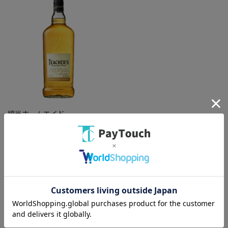
綿半ホームエイド
ティーチャーズ ハイランドクリ
ーム1000ml
￥2,024
バリエーション：なし
在庫：○
（全
1
件
）