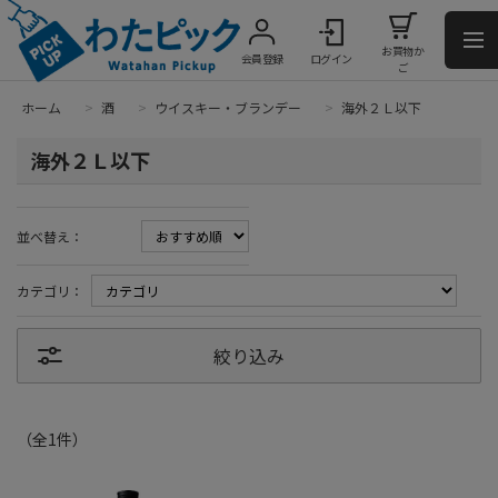
お買物か
会員登録
ログイン
ご
ホーム
>
酒
>
ウイスキー・ブランデー
>
海外２Ｌ以下
海外２Ｌ以下
並べ替え：
カテゴリ：
絞り込み
（全
1
件
）