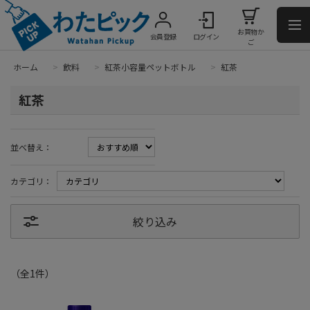
お買物か
会員登録
ログイン
ご
ホーム
>
飲料
>
紅茶小容量ペットボトル
>
紅茶
紅茶
並べ替え：
カテゴリ：
絞り込み
（全
1
件
）