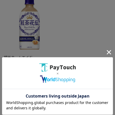
綿半ホームエイド
紅茶花伝ロイヤルミルクティ
440ml [1本]
￥128
バリエーション：なし
在庫：○
（全
1
件
）