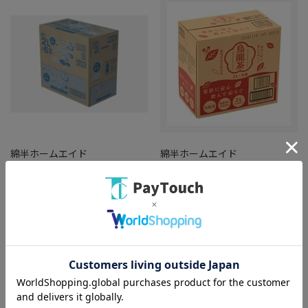
綿半ホームエイド
綿半ホームエイド
綿半プライベートブランド
リラックスジャスミンティー2L
烏龍茶２Ｌ ケース６本入り
ケース [1箱]
[1ケース]
￥1,350
￥636
バリエーション：なし
バリエーション：なし
在庫：○
在庫：○
（全
2
件
）