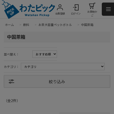
お買物か
会員登録
ログイン
ご
ホーム
>
飲料
>
お茶大容量ペットボトル
>
中国茶箱
中国茶箱
並べ替え：
カテゴリ：
絞り込み
（全
2
件
）