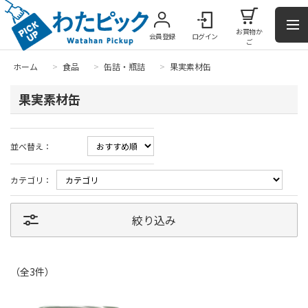
お買物か
会員登録
ログイン
ご
ホーム
>
食品
>
缶詰・瓶詰
>
果実素材缶
果実素材缶
並べ替え：
カテゴリ：
絞り込み
（全
3
件
）